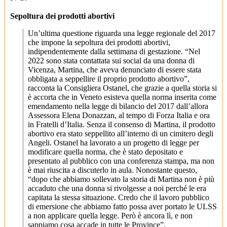
Sepoltura dei prodotti abortivi
Un’ultima questione riguarda una legge regionale del 2017
che impone la sepoltura dei prodotti abortivi,
indipendentemente dalla settimana di gestazione. “Nel
2022 sono stata contattata sui social da una donna di
Vicenza, Martina, che aveva denunciato di essere stata
obbligata a seppellire il proprio prodotto abortivo”,
racconta la Consigliera Ostanel, che grazie a quella storia si
è accorta che in Veneto esisteva quella norma inserita come
emendamento nella legge di bilancio del 2017 dall’allora
Assessora Elena Donazzan, al tempo di Forza Italia e ora
in Fratelli d’Italia. Senza il consenso di Martina, il prodotto
abortivo era stato seppellito all’interno di un cimitero degli
Angeli. Ostanel ha lavorato a un progetto di legge per
modificare quella norma, che è stato depositato e
presentato al pubblico con una conferenza stampa, ma non
è mai riuscita a discuterlo in aula. Nonostante questo,
“dopo che abbiamo sollevato la storia di Martina non è più
accaduto che una donna si rivolgesse a noi perché le era
capitata la stessa situazione. Credo che il lavoro pubblico
di emersione che abbiamo fatto possa aver portato le ULSS
a non applicare quella legge. Però è ancora lì, e non
sappiamo cosa accade in tutte le Province”.