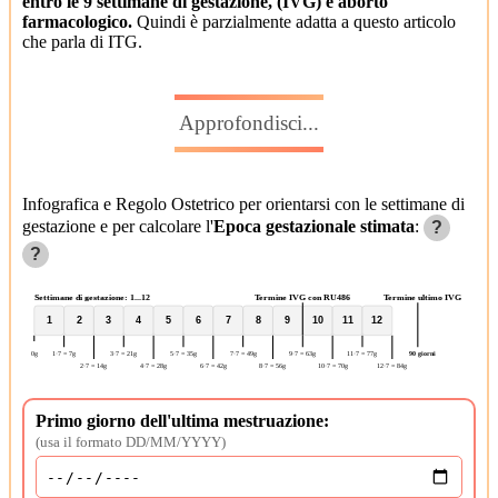
entro le 9 settimane di gestazione, (IVG) e aborto
farmacologico.
Quindi è parzialmente adatta a questo articolo
che parla di ITG.
Approfondisci...
Infografica e Regolo Ostetrico per orientarsi con le settimane di
gestazione e per calcolare l'
Epoca gestazionale stimata
:
?
?
Settimane di gestazione: 1...12
Termine IVG con RU486
Termine ultimo IVG
1
2
3
4
5
6
7
8
9
10
11
12
0g
1·7 = 7g
3·7 = 21g
5·7 = 35g
7·7 = 49g
9·7 = 63g
11·7 = 77g
90 giorni
2·7 = 14g
4·7 = 28g
6·7 = 42g
8·7 = 56g
10·7 = 70g
12·7 = 84g
Primo giorno dell'ultima mestruazione:
(usa il formato DD/MM/YYYY)