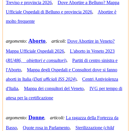
Treviso e provincia 2026
,
Dove Abortire a Belluno? Mappa
Ufficiale Ospedali di Belluno e provincia 2026
,
Abortire è
molto frequente
Aborto
argomento:
,
articoli:
Dove Abortire in Veneto?
Mappa Ufficiale Ospedali 2026
,
L'aborto in Veneto 2023
(
RU486, obiettori e consultori
)
,
Partiti di centro sinistra e
l'Aborto
,
Mappa degli Ospedali e Consultori dove si fanno
aborti in Italia (
Dati ufficiali ISS 2024
)
,
Centri Antiviolenza
d'Italia
,
Mappa dei consultori del Veneto
,
IVG per tempo di
attesa per la certificazione
Donne
argomento:
,
articoli:
La ragazza della Fortezza da
Basso
,
Quote rosa in Parlamento
,
Sterilizzazione (
child