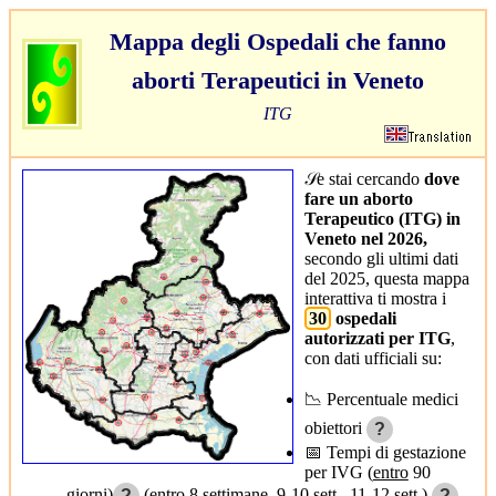
Mappa degli Ospedali che fanno
aborti Terapeutici in Veneto
ITG
𝒮e stai cercando
dove
fare un aborto
Terapeutico (ITG) in
Veneto nel 2026,
secondo gli ultimi dati
del 2025,
questa mappa
interattiva ti mostra i
30
ospedali
autorizzati per ITG
,
con dati ufficiali su:
📉 Percentuale medici
obiettori
?
📅 Tempi di gestazione
per IVG (
entro
90
giorni)
(entro 8 settimane, 9-10 sett., 11-12 sett.)
?
?