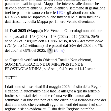
parametri usati in questa Mappa che interessa alle donne che
devono abortire entro 90 giorni o entro 9 settimane di gestazione
(nei tre parametri sono escluse le
ITG
e gli aborti con solo
RU486 o solo Misoprostolo, che invece il Ministero include) i
dati riassuntivi della Mappa per l'intero Veneto diventano:
📊
Dati 2025 (Mappa):
Nel Veneto i Ginecologi non obiettori
sono passati da 153 (2023) a 198 (2024) a 212 (2025),
2646
sono le IVG
eseguite con RU486+Miso, il
69% del totale delle
IVG
(entro 12 settimane), si è passati dal 53% del 2023 al 64%
del 2024 al 69% del 2025.
(
fonte
).
?
✅ Ospedali verificati in Obiettori Totali e Non obiettori,
SOMMINISTRAZIONE DI MIFEPRISTONE E
PROSTAGLANDINA, <=8 sett., 9-10 sett. e 11-12 sett.:
TUTTI.
I dati sono stati scaricati il 4 maggio 2026 dal sito della Regione
e tradotti in automatico nelle tabelle allegate a questo articolo.
Inoltre sono stati rielaborati e c'è una verifica automatica
settimanale al fine che non ci siano errori nella rielaborazione dei
dati e in modo che eventuali aggiornamenti dei numeri sul sito
regionale siano evidenziati. Il sito della Regione potrebbe