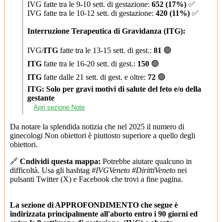
IVG fatte tra le 9-10 sett. di gestazione:
652 (17%)
✅
IVG fatte tra le 10-12 sett. di gestazione:
420 (11%)
✅
Interruzione Terapeutica di Gravidanza (ITG):
IVG/
ITG
fatte tra le 13-15 sett. di gest.:
81
🟢
ITG
fatte tra le 16-20 sett. di gest.:
150
🟢
ITG
fatte dalle 21 sett. di gest. e oltre:
72
🟢
ITG: Solo per gravi motivi di salute del feto e/o della
gestante
Apri sezione Note
Da notare la splendida notizia che nel 2025 il numero di
ginecologi Non obiettori è piuttosto superiore a quello degli
obiettori.
🔗
Cndividi questa mappa:
Potrebbe aiutare qualcuno in
difficoltà. Usa gli hashtag
#IVGVeneto #DirittiVeneto
nei
pulsanti Twitter (X) e Facebook che trovi a fine pagina.
La sezione di APPROFONDIMENTO che segue è
indirizzata principalmente all'aborto entro i 90 giorni ed