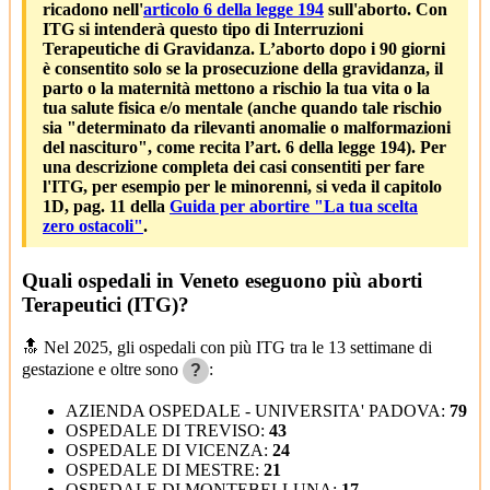
ricadono nell'
articolo 6 della legge 194
sull'aborto. Con
ITG si intenderà questo tipo di Interruzioni
Terapeutiche di Gravidanza. L’aborto dopo i 90 giorni
è consentito solo se la prosecuzione della gravidanza, il
parto o la maternità mettono a rischio la tua vita o la
tua salute fisica e/o mentale (anche quando tale rischio
sia "determinato da rilevanti anomalie o malformazioni
del nascituro", come recita l’art. 6 della legge 194). Per
una descrizione completa dei casi consentiti per fare
l'ITG, per esempio per le minorenni, si veda il capitolo
1D, pag. 11 della
Guida per abortire "La tua scelta
zero ostacoli"
.
Quali ospedali in Veneto eseguono più aborti
Terapeutici (ITG)?
🔝 Nel 2025, gli ospedali con più ITG tra le 13 settimane di
gestazione e oltre sono
:
?
AZIENDA OSPEDALE - UNIVERSITA' PADOVA:
79
OSPEDALE DI TREVISO:
43
OSPEDALE DI VICENZA:
24
OSPEDALE DI MESTRE:
21
OSPEDALE DI MONTEBELLUNA:
17