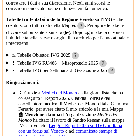
correggere i dati a sua discrezione. Negli anni scorsi le
correzioni sono state poche e di lieve entità numerica.
Tabelle tratte dal sito della Regione Veneto sull'IVG
e che
costituiscono tutti i dati della Mappa:
. Per aprire le tabelle
?
cliccare sul pulsante a sinistra (▶). Dopo ogni tabella ci sono i
link delle tabelle estese e originali in archivio per l'anno attuale e
i precedenti.
📉 Tabelle Obiettori IVG 2025
?
💊 Tabella IVG RU486 + Misoprostolo 2025
?
📅 Tabella IVG per Settimana di Gestazione 2025
?
Ringraziamenti
:
🙏 Grazie a
Medici del Mondo
e alla giornalista che ha
co-eseguito il Report 2025, Claudia Torrisi e dal
coordinatore medico di Medici del Mondo Italia Gianluca
Ferrario, per avere citato il mio articolo e la mia Mappa.
📰 Menzione stampa:
L'organizzazione
Medici del
Mondo
ha citato il lavoro di Sandro kensan sulla mappa
IVG in Veneto.
Leggi il Report 2025 sull'IVG in Italia
con un focus sul Veneto
e nel
comunicato stampa di