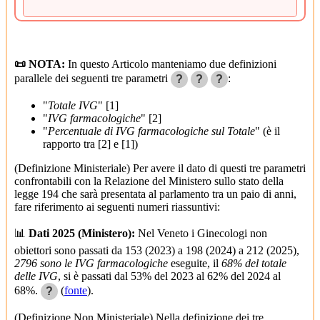
📜 NOTA:
In questo Articolo manteniamo due definizioni
parallele dei seguenti tre parametri
:
?
?
?
"
Totale IVG
" [1]
"
IVG farmacologiche
" [2]
"
Percentuale di IVG farmacologiche sul Totale
" (è il
rapporto tra [2] e [1])
(Definizione Ministeriale) Per avere il dato di questi tre parametri
confrontabili con la Relazione del Ministero sullo stato della
legge 194 che sarà presentata al parlamento tra un paio di anni,
fare riferimento ai seguenti numeri riassuntivi:
📊
Dati 2025 (Ministero):
Nel Veneto i Ginecologi non
obiettori sono passati da 153 (2023) a 198 (2024) a 212 (2025),
2796 sono le IVG farmacologiche
eseguite, il
68% del totale
delle IVG
, si è passati dal 53% del 2023 al 62% del 2024 al
68%.
(
fonte
).
?
(Definizione Non Ministeriale) Nella definizione dei tre