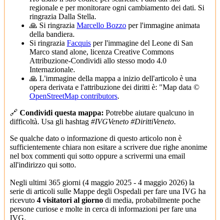
regionale e per monitorare ogni cambiamento dei dati. Si
ringrazia Dalla Stella.
🙏 Si ringrazia
Marcello Bozzo
per l'immagine animata
della bandiera.
Si ringrazia
Facquis
per l'immagine del Leone di San
Marco stand alone, licenza Creative Commons
Attribuzione-Condividi allo stesso modo 4.0
Internazionale.
🙏 L'immagine della mappa a inizio dell'articolo è una
opera derivata e l'attribuzione dei diritti è: "Map data ©
OpenStreetMap contributors
.
🔗
Condividi questa mappa:
Potrebbe aiutare qualcuno in
difficoltà. Usa gli hashtag
#IVGVeneto #DirittiVeneto
.
Se qualche dato o informazione di questo articolo non è
sufficientemente chiara non esitare a scrivere due righe anonime
nel box commenti qui sotto oppure a scrivermi una email
all'indirizzo qui sotto.
Negli ultimi 365 giorni (4 maggio 2025 - 4 maggio 2026) la
serie di articoli sulle Mappe degli Ospedali per fare una IVG ha
ricevuto
4 visitatori al giorno
di media, probabilmente poche
persone curiose e molte in cerca di informazioni per fare una
IVG.