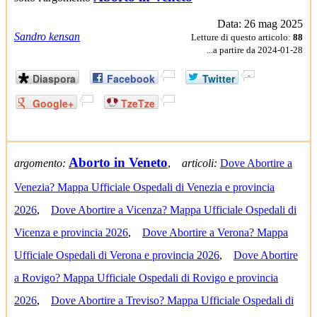
Data: 26 mag 2025
Sandro kensan
Letture di questo articolo:
88
...a partire da 2024-01-28
Diaspora
Facebook
Twitter
-
Google+
TzeTze
Aborto in Veneto
argomento:
,
articoli:
Dove Abortire a
Venezia? Mappa Ufficiale Ospedali di Venezia e provincia
2026
,
Dove Abortire a Vicenza? Mappa Ufficiale Ospedali di
Vicenza e provincia 2026
,
Dove Abortire a Verona? Mappa
Ufficiale Ospedali di Verona e provincia 2026
,
Dove Abortire
a Rovigo? Mappa Ufficiale Ospedali di Rovigo e provincia
2026
,
Dove Abortire a Treviso? Mappa Ufficiale Ospedali di