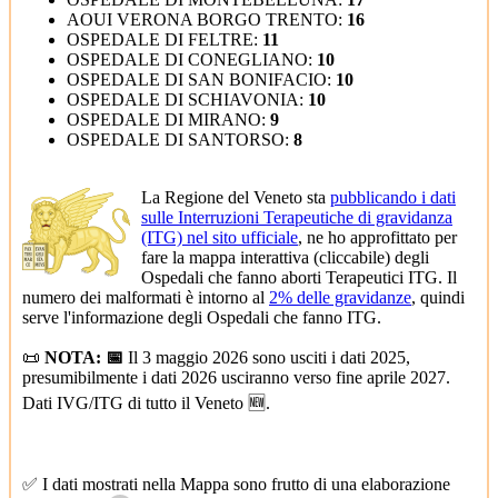
AOUI VERONA BORGO TRENTO:
16
OSPEDALE DI FELTRE:
11
OSPEDALE DI CONEGLIANO:
10
OSPEDALE DI SAN BONIFACIO:
10
OSPEDALE DI SCHIAVONIA:
10
OSPEDALE DI MIRANO:
9
OSPEDALE DI SANTORSO:
8
La Regione del Veneto sta
pubblicando i dati
sulle Interruzioni Terapeutiche di gravidanza
(ITG) nel sito ufficiale
, ne ho approfittato per
fare la mappa interattiva (cliccabile) degli
Ospedali che fanno aborti Terapeutici ITG. Il
numero dei malformati è intorno al
2% delle gravidanze
, quindi
serve l'informazione degli Ospedali che fanno ITG.
📜
NOTA: 📅
Il 3 maggio 2026 sono usciti i dati 2025,
presumibilmente i dati 2026 usciranno verso fine aprile 2027.
Dati IVG/ITG di tutto il Veneto 🆕.
✅ I dati mostrati nella Mappa sono frutto di una elaborazione