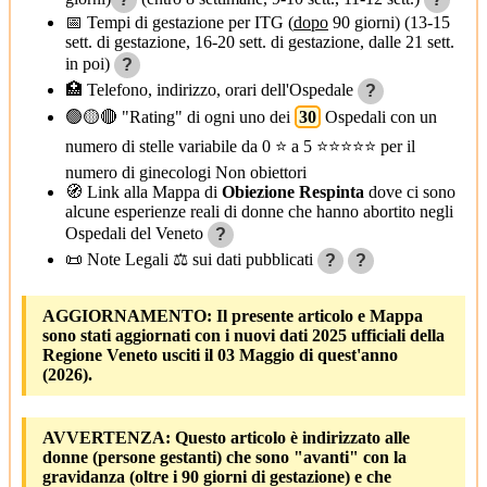
📅 Tempi di gestazione per ITG (
dopo
90 giorni) (13-15
sett. di gestazione, 16-20 sett. di gestazione, dalle 21 sett.
in poi)
?
🏥 Telefono, indirizzo, orari dell'Ospedale
?
🟢🟡🔴 "Rating" di ogni uno dei
30
Ospedali con un
numero di stelle variabile da 0 ⭐ a 5 ⭐⭐⭐⭐⭐ per il
numero di ginecologi Non obiettori
🧭 Link alla Mappa di
Obiezione Respinta
dove ci sono
alcune esperienze reali di donne che hanno abortito negli
Ospedali del Veneto
?
📜 Note Legali ⚖️ sui dati pubblicati
?
?
AGGIORNAMENTO:
Il presente articolo e Mappa
sono stati aggiornati con i nuovi dati 2025 ufficiali della
Regione Veneto usciti il 03 Maggio di quest'anno
(2026).
AVVERTENZA:
Questo articolo è indirizzato alle
donne (persone gestanti) che sono "avanti" con la
gravidanza (oltre i 90 giorni di gestazione) e che