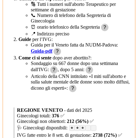
🔢 Tutti i numeri sull'aborto Terapeutico per
settimane di gestazione
📞 Numero di telefono della Segreteria di
Ginecologia
⏰ orario telefonico della Segreteria
?
📍 Indirizzo preciso
Guide
per l’IVG:
Guida per il Veneto fatta da NUDM-Padova:
Guida-pdf
?
Come ci si sente
dopo aver abortito?:
Sondaggio su 667 donne dopo una settimana
dall'IVG:
, dopo 5 anni:
?
?
Articolo della CNN intitolato «I miti sull'aborto e
sulla salute mentale delle donne sono molto diffusi,
dicono gli esperti»:
?
REGIONE VENETO
- dati del 2025
Ginecologi totali:
376
✅
Ginecologi non obiettori:
212 (56%)
✅
🩺 Ginecologi disponibili:
⭐
⭐
⭐
IVG fatte entro le 8 sett. di gestazione:
2738 (72%)
✅