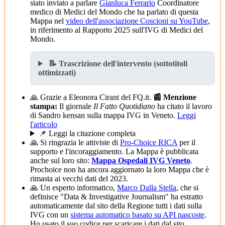
stato inviato a parlare
Gianluca Ferrario
Coordinatore
medico di Medici del Mondo che ha parlato di questa
Mappa nel
video dell'associazione Coscioni su YouTube
,
in riferimento al Rapporto 2025 sull'IVG di Medici del
Mondo.
📝 Trascrizione dell'intervento (sottotitoli
ottimizzati)
🙏 Grazie a Eleonora Cirant del FQ.it.
📰 Menzione
stampa:
Il giornale
Il Fatto Quotidiano
ha citato il lavoro
di Sandro kensan sulla mappa IVG in Veneto.
Leggi
l'articolo
📌 Leggi la citazione completa
🙏 Si ringrazia le attiviste di
Pro-Choice RICA
per il
supporto e l'incoraggiamento. La Mappa è pubblicata
anche sul loro sito:
Mappa Ospedali IVG Veneto
.
Prochoice non ha ancora aggiornato la loro Mappa che è
rimasta ai vecchi dati del 2023.
🙏 Un esperto informatico,
Marco Dalla Stella
, che si
definisce "Data & Investigative Journalism" ha estratto
automaticamente dal sito della Regione tutti i dati sulla
IVG con un
sistema automatico basato su API nascoste
.
Ho usato il suo codice per scaricare i dati dal sito