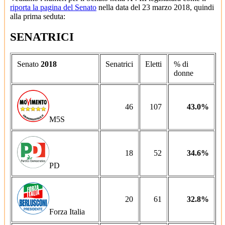
riporta la pagina del Senato
nella data del 23 marzo 2018, quindi
alla prima seduta:
SENATRICI
Senato
2018
Senatrici
Eletti
% di
donne
46
107
43.0%
M5S
18
52
34.6%
PD
20
61
32.8%
Forza Italia