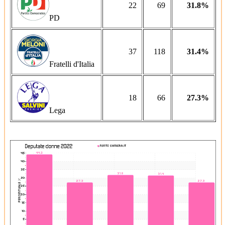
22
69
31.8%
PD
37
118
31.4%
Fratelli d'Italia
18
66
27.3%
Lega