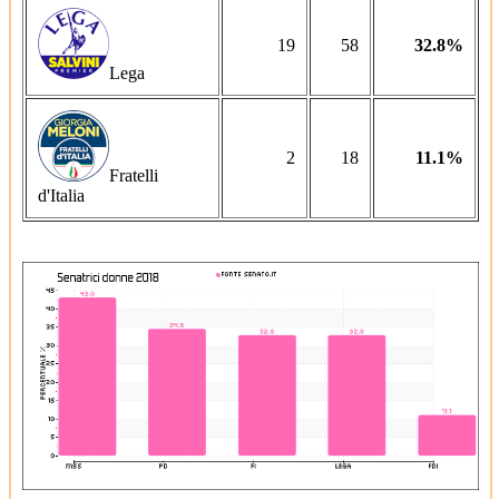
19
58
32.8%
Lega
2
18
11.1%
Fratelli
d'Italia