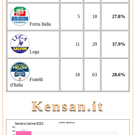
5
18
27.8%
Forza Italia
11
29
37.9%
Lega
18
63
28.6%
Fratelli
d'Italia
Kensan.it