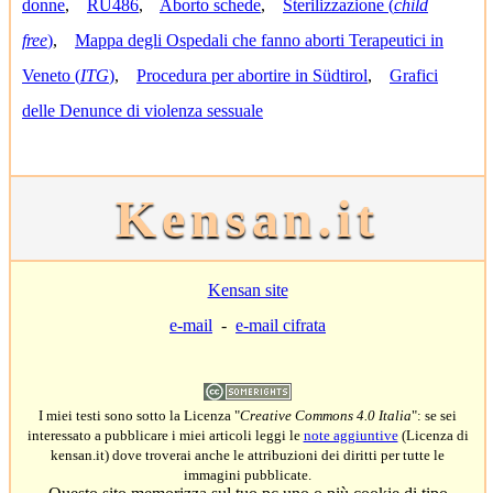
donne
,
RU486
,
Aborto schede
,
Sterilizzazione (
child
free
)
,
Mappa degli Ospedali che fanno aborti Terapeutici in
Veneto (
ITG
)
,
Procedura per abortire in Südtirol
,
Grafici
delle Denunce di violenza sessuale
Kensan.it
Kensan site
e-mail
-
e-mail cifrata
I miei testi sono sotto la Licenza "
Creative Commons 4.0 Italia
": se sei
interessato a pubblicare i miei articoli leggi le
note aggiuntive
(Licenza di
kensan.it) dove troverai anche le attribuzioni dei diritti per tutte le
immagini pubblicate.