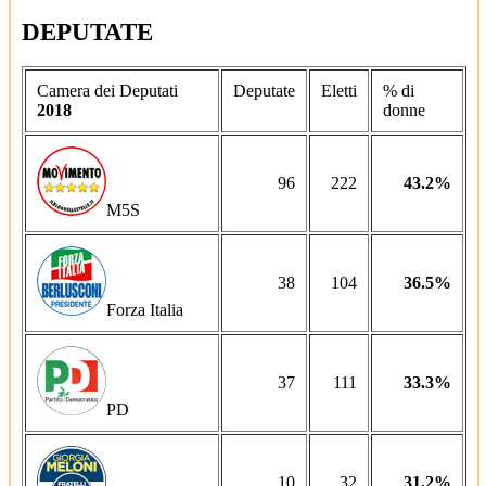
DEPUTATE
Camera dei Deputati
Deputate
Eletti
% di
2018
donne
96
222
43.2%
M5S
38
104
36.5%
Forza Italia
37
111
33.3%
PD
10
32
31.2%