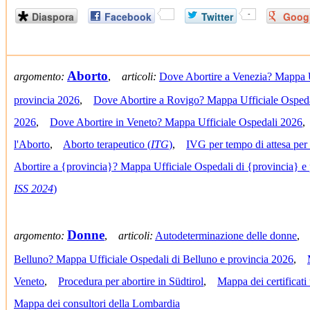
Diaspora
Facebook
Twitter
-
Goog
Aborto
argomento:
,
articoli:
Dove Abortire a Venezia? Mappa U
provincia 2026
,
Dove Abortire a Rovigo? Mappa Ufficiale Ospeda
2026
,
Dove Abortire in Veneto? Mappa Ufficiale Ospedali 2026
l'Aborto
,
Aborto terapeutico (
ITG
)
,
IVG per tempo di attesa per 
Abortire a {provincia}? Mappa Ufficiale Ospedali di {provincia} e 
ISS 2024
)
Donne
argomento:
,
articoli:
Autodeterminazione delle donne
Belluno? Mappa Ufficiale Ospedali di Belluno e provincia 2026
,
Veneto
,
Procedura per abortire in Südtirol
,
Mappa dei certificati 
Mappa dei consultori della Lombardia