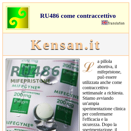
RU486 come contraccettivo
Kensan.it
ℒa pillola
abortiva, il
mifepristone,
può essere
utilizzata anche come
contraccettivo
settimanale a richiesta.
Stiamo avviando
un'ampia
sperimentazione clinica
per confermarne
l'efficacia e la
sicurezza. Dopo la
sperimentazione, il