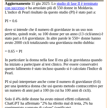
Aggiornamento
11 giu 2025: Lo
studio di fase II è terminato
con successo
e ha arruolato più di 550 donne in Moldavia.
L'indice di Pearl risultato da questo studio (PI) è stato pari a:
PI = 0.6
dove si intende che il numero di gravidanze in un uso non
perfetto, quindi reale, su 100 donne per un anno (13 cicli/anno) è
stato pari a 0.6 gravidanze. In altre parole le 550+ donne hanno
avuto 2000 cicli totalizzando una gravidanza molto dubbia:
= 0.65 = PI
In particolare la donna nella fase II era già in gravidanza quando
ha iniziato a partecipare al test clinico. Per essere conservativi
questo fallimento è stato incluso quando si è calcolato l'Indice di
Pearl.
PI si può interpretare anche come il numero di gravidanze (0.6)
per una ipotetica donna che usi questo metodo contraccettivo per
un numero di anni pari a 100 (in cui ha 100 anni di cicli).
Solo il 4% delle donne ha avuto minori effetti collaterali.
ChatGPT ha affermato "2% ha riferito mal di testa, 2% ha
sperimentato vampate di calore" (verificate).