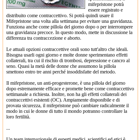
mifepristone potrà
essere registrato e
distribuito come contraccettivo. Si potrà quindi usare il
Mifepristone una volta alla settimana per evitare una gravidanza.
Funziona anche come pillola del giorno dopo o per interrompere
una gravidanza precoce. In questo modo, mette in discussione la
differenza tra contraccezione e aborto.
Le attuali opzioni contraccettive orali sono tutt'altro che ideali.
Bisogna usarli ogni giorno e molte donne sperimentano effetti
collaterali, tra cui il rischio di trombosi, depressione e cancro al
seno. Quasi la metà delle donne che assumono la pillola
smettono entro tre anni perché insoddisfatte del metodo.
Il mifepristone, un anti-progesterone, è una pillola del giorno
dopo estremamente efficace e promette bene come contraccettivo
settimanale a richiesta. Inoltre, non ha gli effetti collaterali dei
contraccettivi esistenti (OC). Ampiamente disponibile e di
provata sicurezza, il mifepristone può cambiare radicalmente il
modo in cui le donne di tutto il mondo potranno controllare la
loro fertilità.
...
Un team internazionale di esperti medici, scientifici ed etici è