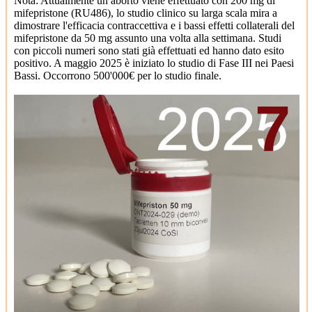
Nota: Attualmente un aborto viene effettuato con 200 mg di
mifepristone (RU486), lo studio clinico su larga scala mira a
dimostrare l'efficacia contraccettiva e i bassi effetti collaterali del
mifepristone da 50 mg assunto una volta alla settimana. Studi
con piccoli numeri sono stati già effettuati ed hanno dato esito
positivo. A maggio 2025 è iniziato lo studio di Fase III nei Paesi
Bassi. Occorrono 500'000€ per lo studio finale.