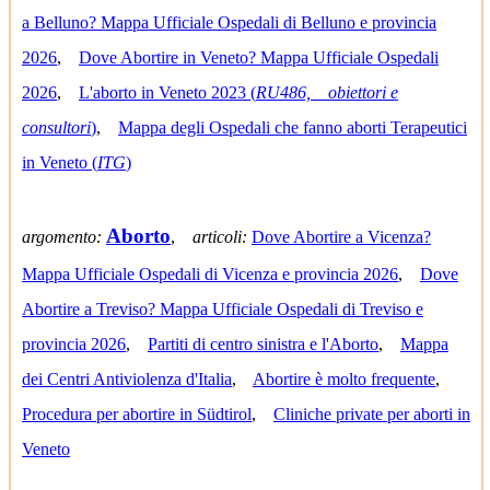
a Belluno? Mappa Ufficiale Ospedali di Belluno e provincia
2026
,
Dove Abortire in Veneto? Mappa Ufficiale Ospedali
2026
,
L'aborto in Veneto 2023 (
RU486, obiettori e
consultori
)
,
Mappa degli Ospedali che fanno aborti Terapeutici
in Veneto (
ITG
)
Aborto
argomento:
,
articoli:
Dove Abortire a Vicenza?
Mappa Ufficiale Ospedali di Vicenza e provincia 2026
,
Dove
Abortire a Treviso? Mappa Ufficiale Ospedali di Treviso e
provincia 2026
,
Partiti di centro sinistra e l'Aborto
,
Mappa
dei Centri Antiviolenza d'Italia
,
Abortire è molto frequente
,
Procedura per abortire in Südtirol
,
Cliniche private per aborti in
Veneto