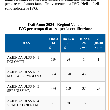
persone che hanno fatto effettivamente una IVG. Nella tabella
sono indicate le IVG.
Dati Anno 2024 - Regioni Veneto
IVG per tempo di attesa per la certificazione
Fino a
Da 15 a
Da 22 a
29
ULSS
14
21
28
giorni
giorni
giorni
giorni
e più
AZIENDA ULSS N. 1
110
26
1
1
DOLOMITI
AZIENDA ULSS N. 2
554
178
45
5
MARCA TREVIGIANA
AZIENDA ULSS N. 3
476
109
37
27
SERENISSIMA
AZIENDA ULSS N. 4
25
30
13
5
VENETO ORIENTALE