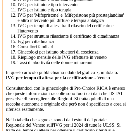
IVG per istituto e tipo intervento
IVG per istituto e tipo terapia
IVG per 'Mifepristone' e 'Mifepristone più prostaglandina'
e altro intervento più diffuso e terapia antalgica
IVG per tempi di attesa tra il rilascio del certificato e
l'intervento
IVG per struttura rilasciante il certificato di cittadinanza
Ivg per cittadinanza
Consultori familiari
Ginecologi per istituto obiettori di coscienza
Riepilogo mensile delle IVG effettuate in veneto
Tassi di abortività delle donne minorenni
In questo articolo pubblichiamo i dati del grafico 7, intitolato:
IVG per tempo di attesa per la certificazione
- Veneto
Consultandoci con le ginecologhe di Pro-Choice RICA è emerso
che queste informazioni raccolte sono fuori dai dati che l'ISTAT
prescrive di raccogliere alle Regioni. Si tratta quindi di una
raccolta autonoma e originale che però non è specificato a cosa si
riferisca esattamente.
Nella tabella che segue ci sono i dati estratti dal portale
Regionale del Veneto sull'IVG per il 2024 di tutte le ULSS. Si
tratta dei tempi di attesa per ottenere il certificato riferiti alle