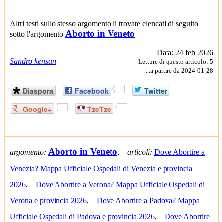
Altri testi sullo stesso argomento li trovate elencati di seguito
Aborto in Veneto
sotto l'argomento
Data: 24 feb 2026
Sandro kensan
Letture di questo articolo:
5
...a partire da 2024-01-28
Diaspora
Facebook
Twitter
-
Google+
TzeTze
Aborto in Veneto
argomento:
,
articoli:
Dove Abortire a
Venezia? Mappa Ufficiale Ospedali di Venezia e provincia
2026
,
Dove Abortire a Verona? Mappa Ufficiale Ospedali di
Verona e provincia 2026
,
Dove Abortire a Padova? Mappa
Ufficiale Ospedali di Padova e provincia 2026
,
Dove Abortire