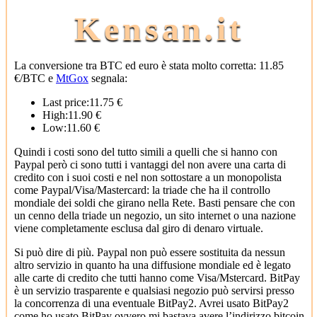
Kensan.it
La conversione tra BTC ed euro è stata molto corretta: 11.85
€/BTC e
MtGox
segnala:
Last price:11.75 €
High:11.90 €
Low:11.60 €
Quindi i costi sono del tutto simili a quelli che si hanno con
Paypal però ci sono tutti i vantaggi del non avere una carta di
credito con i suoi costi e nel non sottostare a un monopolista
come Paypal/Visa/Mastercard: la triade che ha il controllo
mondiale dei soldi che girano nella Rete. Basti pensare che con
un cenno della triade un negozio, un sito internet o una nazione
viene completamente esclusa dal giro di denaro virtuale.
Si può dire di più. Paypal non può essere sostituita da nessun
altro servizio in quanto ha una diffusione mondiale ed è legato
alle carte di credito che tutti hanno come Visa/Mstercard. BitPay
è un servizio trasparente e qualsiasi negozio può servirsi presso
la concorrenza di una eventuale BitPay2. Avrei usato BitPay2
come ho usato BitPay ovvero mi bastava avere l’indirizzo bitcoin