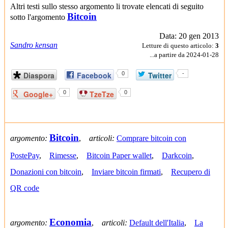
Altri testi sullo stesso argomento li trovate elencati di seguito
Bitcoin
sotto l'argomento
Data: 20 gen 2013
Sandro kensan
Letture di questo articolo:
3
...a partire da 2024-01-28
Diaspora
Facebook
0
Twitter
-
Google+
0
TzeTze
0
Bitcoin
argomento:
,
articoli:
Comprare bitcoin con
PostePay
,
Rimesse
,
Bitcoin Paper wallet
,
Darkcoin
,
Donazioni con bitcoin
,
Inviare bitcoin firmati
,
Recupero di
QR code
Economia
argomento:
,
articoli:
Default dell'Italia
,
La