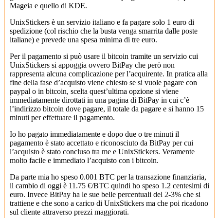
Mageia e quello di KDE.
UnixStickers è un servizio italiano e fa pagare solo 1 euro di
spedizione (col rischio che la busta venga smarrita dalle poste
italiane) e prevede una spesa minima di tre euro.
Per il pagamento si può usare il bitcoin tramite un servizio cui
UnixStickers si appoggia ovvero BitPay che però non
rappresenta alcuna complicazione per l’acquirente. In pratica alla
fine della fase d’acquisto viene chiesto se si vuole pagare con
paypal o in bitcoin, scelta quest’ultima opzione si viene
immediatamente dirottati in una pagina di BitPay in cui c’è
l’indirizzo bitcoin dove pagare, il totale da pagare e si hanno 15
minuti per effettuare il pagamento.
Io ho pagato immediatamente e dopo due o tre minuti il
pagamento è stato accettato e riconosciuto da BitPay per cui
l’acquisto è stato concluso tra me e UnixStickers. Veramente
molto facile e immediato l’acquisto con i bitcoin.
Da parte mia ho speso 0.001 BTC per la transazione finanziaria,
il cambio di oggi è 11.75 €/BTC quindi ho speso 1.2 centesimi di
euro. Invece BitPay ha le sue belle percentuali del 2-3% che si
trattiene e che sono a carico di UnixStickers ma che poi ricadono
sul cliente attraverso prezzi maggiorati.