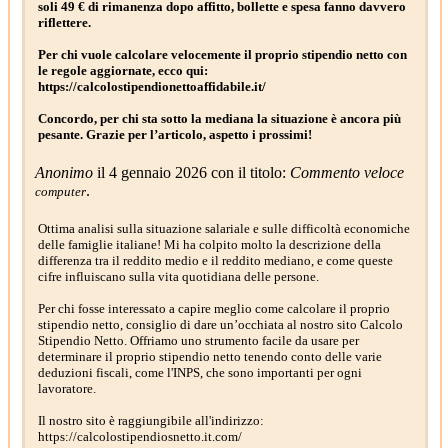
soli 49 € di rimanenza dopo affitto, bollette e spesa fanno davvero
riflettere.
Per chi vuole calcolare velocemente il proprio stipendio netto con
le regole aggiornate, ecco qui:
https://calcolostipendionettoaffidabile.it/
Concordo, per chi sta sotto la mediana la situazione è ancora più
pesante. Grazie per l’articolo, aspetto i prossimi!
Anonimo
il 4 gennaio 2026 con il titolo:
Commento veloce
.
computer
Ottima analisi sulla situazione salariale e sulle difficoltà economiche
delle famiglie italiane! Mi ha colpito molto la descrizione della
differenza tra il reddito medio e il reddito mediano, e come queste
cifre influiscano sulla vita quotidiana delle persone.
Per chi fosse interessato a capire meglio come calcolare il proprio
stipendio netto, consiglio di dare un’occhiata al nostro sito Calcolo
Stipendio Netto. Offriamo uno strumento facile da usare per
determinare il proprio stipendio netto tenendo conto delle varie
deduzioni fiscali, come l'INPS, che sono importanti per ogni
lavoratore.
Il nostro sito è raggiungibile all'indirizzo:
https://calcolostipendiosnetto.it.com/