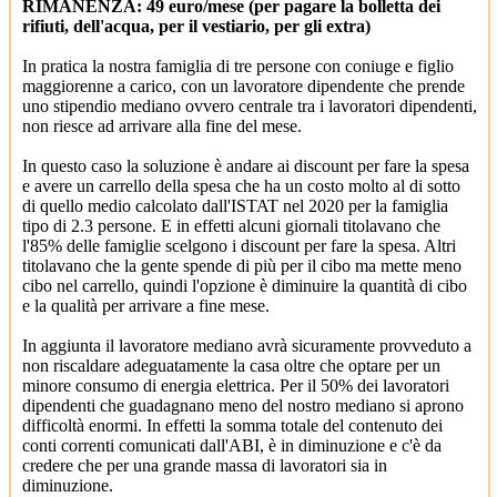
RIMANENZA: 49 euro/mese (per pagare la bolletta dei
rifiuti, dell'acqua, per il vestiario, per gli extra)
In pratica la nostra famiglia di tre persone con coniuge e figlio
maggiorenne a carico, con un lavoratore dipendente che prende
uno stipendio mediano ovvero centrale tra i lavoratori dipendenti,
non riesce ad arrivare alla fine del mese.
In questo caso la soluzione è andare ai discount per fare la spesa
e avere un carrello della spesa che ha un costo molto al di sotto
di quello medio calcolato dall'ISTAT nel 2020 per la famiglia
tipo di 2.3 persone. E in effetti alcuni giornali titolavano che
l'85% delle famiglie scelgono i discount per fare la spesa. Altri
titolavano che la gente spende di più per il cibo ma mette meno
cibo nel carrello, quindi l'opzione è diminuire la quantità di cibo
e la qualità per arrivare a fine mese.
In aggiunta il lavoratore mediano avrà sicuramente provveduto a
non riscaldare adeguatamente la casa oltre che optare per un
minore consumo di energia elettrica. Per il 50% dei lavoratori
dipendenti che guadagnano meno del nostro mediano si aprono
difficoltà enormi. In effetti la somma totale del contenuto dei
conti correnti comunicati dall'ABI, è in diminuzione e c'è da
credere che per una grande massa di lavoratori sia in
diminuzione.