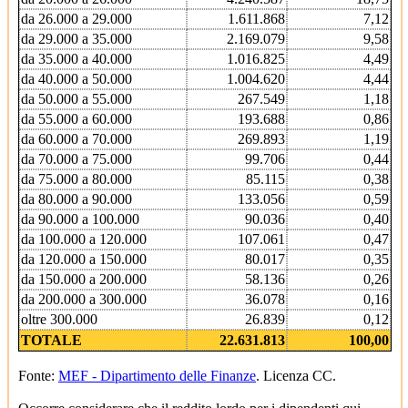
da 26.000 a 29.000
1.611.868
7,12
da 29.000 a 35.000
2.169.079
9,58
da 35.000 a 40.000
1.016.825
4,49
da 40.000 a 50.000
1.004.620
4,44
da 50.000 a 55.000
267.549
1,18
da 55.000 a 60.000
193.688
0,86
da 60.000 a 70.000
269.893
1,19
da 70.000 a 75.000
99.706
0,44
da 75.000 a 80.000
85.115
0,38
da 80.000 a 90.000
133.056
0,59
da 90.000 a 100.000
90.036
0,40
da 100.000 a 120.000
107.061
0,47
da 120.000 a 150.000
80.017
0,35
da 150.000 a 200.000
58.136
0,26
da 200.000 a 300.000
36.078
0,16
oltre 300.000
26.839
0,12
TOTALE
22.631.813
100,00
Fonte:
MEF - Dipartimento delle Finanze
. Licenza CC.