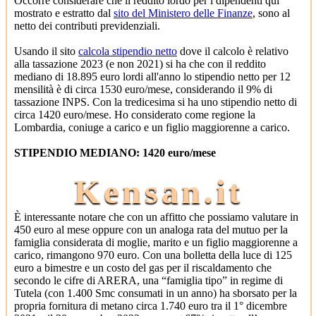
Occorre considerare che il reddito lordo per i dipendenti qui
mostrato e estratto dal
sito del Ministero delle Finanze
, sono al
netto dei contributi previdenziali.
Usando il sito
calcola stipendio netto
dove il calcolo è relativo
alla tassazione 2023 (e non 2021) si ha che con il reddito
mediano di 18.895 euro lordi all'anno lo stipendio netto per 12
mensilità è di circa 1530 euro/mese, considerando il 9% di
tassazione INPS. Con la tredicesima si ha uno stipendio netto di
circa 1420 euro/mese. Ho considerato come regione la
Lombardia, coniuge a carico e un figlio maggiorenne a carico.
STIPENDIO MEDIANO: 1420 euro/mese
Kensan.it
È interessante notare che con un affitto che possiamo valutare in
450 euro al mese oppure con un analoga rata del mutuo per la
famiglia considerata di moglie, marito e un figlio maggiorenne a
carico, rimangono 970 euro. Con una bolletta della luce di 125
euro a bimestre e un costo del gas per il riscaldamento che
secondo le cifre di ARERA, una “famiglia tipo” in regime di
Tutela (con 1.400 Smc consumati in un anno) ha sborsato per la
propria fornitura di metano circa 1.740 euro tra il 1° dicembre