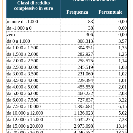
Classi di reddito
complessivo in euro
Frequenza
Percentuale
minore di -1.000
83
0,00
da -1.000 a 0
38
0,00
zero
306
0,00
da 0 a 1.000
808.313
3,57
da 1.000 a 1.500
304.951
1,35
da 1.500 a 2.000
282.927
1,25
da 2.000 a 2.500
258.575
1,14
da 2.500 a 3.000
245.519
1,08
da 3.000 a 3.500
231.060
1,02
da 3.500 a 4.000
229.394
1,01
da 4.000 a 5.000
455.558
2,01
da 5.000 a 6.000
460.222
2,03
da 6.000 a 7.500
727.637
3,22
da 7.500 a 10.000
1.392.681
6,15
da 10.000 a 12.000
1.136.023
5,02
da 12.000 a 15.000
1.635.275
7,23
da 15.000 a 20.000
2.973.098
13,14
da 20.000 a 26.000
4.240.587
18,75