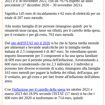
2021 e il 30 novembre 2022, con un +67% rispetto all’anno
precedente (1° dicembre 2020 – 30 novembre 2021).
Significa 145 euro di riscaldamento e 62 euro di elettricità per un
totale di 207 euro mensile.
Alla nostra famiglia di tre persone rimangono quindi per le
rimanenti tasse (acqua, tasse sui rifiuti), per il carrello della spesa,
per il vestiario e per gli extra, 763 euro mensili.
Dal
sito dell'ISTAT per il 2020
si ha che la Spesa media mensile
per alimentari e bevande analcoliche per la famiglia media
italiana di 2.3 componenti è di 467 euro. Se estendiamo questo
importo linearmente per 3 componenti si ha una spesa familiare
di 609 euro per il periodo prima dell'inflazione. Arrotondando a
600 euro (considerando che tra 2.3 individui e 3 individui si
possono fare diverse economie di scala), rimangono alla famiglia
163 euro mensili per pagare la bolletta dei rifiuti, dell'acqua, per
il vestiario, per gli extra e per fare fronte all'inflazione dell'ultimo
anno.
Con
l'inflazione per il carrello della spesa
tra ottobre 2021 e
marzo 2023 del 18.9% secondo l'ISTAT (17 mesi) si ha che i
600 euro del 2020 si trasformano in 714 euro, quindi: