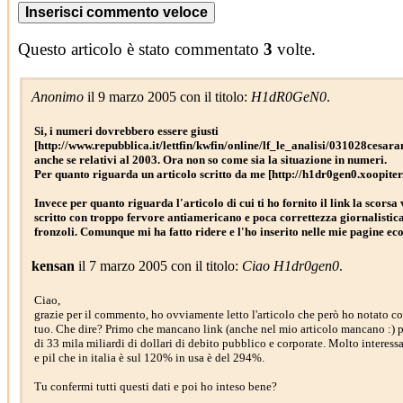
Questo articolo è stato commentato
3
volte.
Anonimo
il 9 marzo 2005 con il titolo:
H1dR0GeN0
.
Si, i numeri dovrebbero essere giusti
[http://www.repubblica.it/lettfin/kwfin/online/lf_le_analisi/031028cesa
anche se relativi al 2003. Ora non so come sia la situazione in numeri.
Per quanto riguarda un articolo scritto da me [http://h1dr0gen0.xoopit
Invece per quanto riguarda l'articolo di cui ti ho fornito il link la scorsa 
scritto con troppo fervore antiamericano e poca correttezza giornalistica
fronzoli. Comunque mi ha fatto ridere e l'ho inserito nelle mie pagine e
kensan
il 7 marzo 2005 con il titolo:
Ciao H1dr0gen0
.
Ciao,
grazie per il commento, ho ovviamente letto l'articolo che però ho notato co
tuo. Che dire? Primo che mancano link (anche nel mio articolo mancano :) po
di 33 mila miliardi di dollari di debito pubblico e corporate. Molto interessa
e pil che in italia è sul 120% in usa è del 294%.
Tu confermi tutti questi dati e poi ho inteso bene?