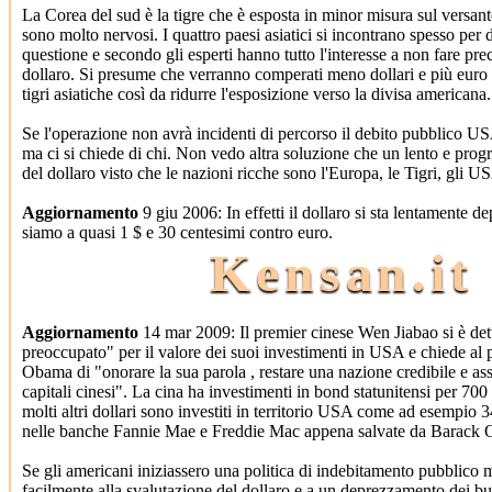
La Corea del sud è la tigre che è esposta in minor misura sul versant
sono molto nervosi. I quattro paesi asiatici si incontrano spesso per 
questione e secondo gli esperti hanno tutto l'interesse a non fare prec
dollaro. Si presume che verranno comperati meno dollari e più euro n
tigri asiatiche così da ridurre l'esposizione verso la divisa americana.
Se l'operazione non avrà incidenti di percorso il debito pubblico US
ma ci si chiede di chi. Non vedo altra soluzione che un lento e pro
del dollaro visto che le nazioni ricche sono l'Europa, le Tigri, gli U
Aggiornamento
9 giu 2006: In effetti il dollaro si sta lentamente 
siamo a quasi 1 $ e 30 centesimi contro euro.
Kensan.it
Aggiornamento
14 mar 2009: Il premier cinese Wen Jiabao si è de
preoccupato" per il valore dei suoi investimenti in USA e chiede al
Obama di "onorare la sua parola , restare una nazione credibile e ass
capitali cinesi". La cina ha investimenti in bond statunitensi per 700 
molti altri dollari sono investiti in territorio USA come ad esempio 34
nelle banche Fannie Mae e Freddie Mac appena salvate da Barack
Se gli americani iniziassero una politica di indebitamento pubblico m
facilmente alla svalutazione del dollaro e a un deprezzamento dei bu