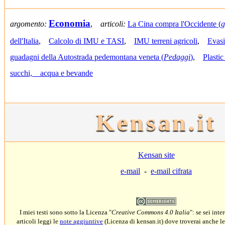
Economia
argomento:
,
articoli:
La Cina compra l'Occidente (
g
dell'Italia
,
Calcolo di IMU e TASI
,
IMU terreni agricoli
,
Evas
guadagni della Autostrada pedemontana veneta (
Pedaggi
)
,
Plastic
succhi, acqua e bevande
Kensan.it
Kensan site
e-mail
-
e-mail cifrata
I miei testi sono sotto la Licenza "
Creative Commons 4.0 Italia
": se sei inte
articoli leggi le
note aggiuntive
(Licenza di kensan.it) dove troverai anche le 