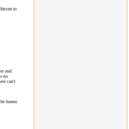
Bitcoin to
ker and
is no
ere can't
 che hanno