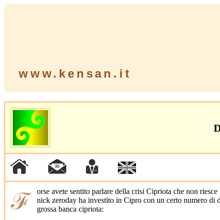
www.kensan.it
D
ℱorse avete sentito parlare della crisi Cipriota che non riesce più a ripagare il suo debito ma cosa significa esattamente? Un imprenditore europeo dal
nick zeroday ha investito in Cipro con un certo numero di d
grossa banca cipriota: