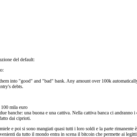
zione del default:
o:
ng them into "good" and "bad" bank. Any amount over 100k automatically
ntry's debts.
a 100 mila euro
 due banche: una buona e una cattiva. Nella cattiva banca ci andranno i 
atto dai ciprioti.
miele e poi si sono mangiati quasi tutti i loro soldi e la parte rimanente è
enienti da tutto il mondo entra in scena il bitcoin che permette ai legitti