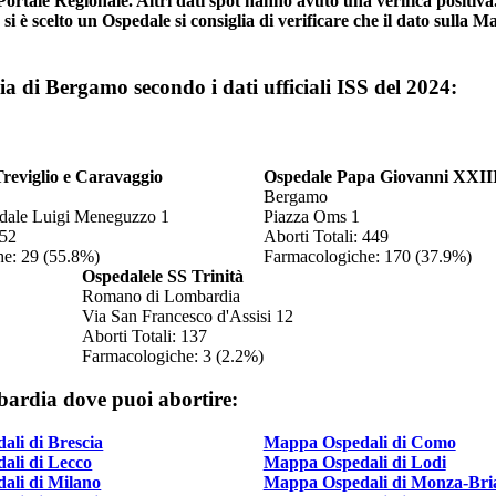
 Portale Regionale. Altri dati spot hanno avuto una verifica positi
, se si è scelto un Ospedale si consiglia di verificare che il dato sulla
a di Bergamo secondo i dati ufficiali ISS del 2024:
Treviglio e Caravaggio
Ospedale Papa Giovanni XXII
Bergamo
edale Luigi Meneguzzo 1
Piazza Oms 1
 52
Aborti Totali: 449
he: 29 (55.8%)
Farmacologiche: 170 (37.9%)
Ospedalele SS Trinità
Romano di Lombardia
Via San Francesco d'Assisi 12
Aborti Totali: 137
Farmacologiche: 3 (2.2%)
bardia dove puoi abortire:
li di Brescia
Mappa Ospedali di Como
ali di Lecco
Mappa Ospedali di Lodi
ali di Milano
Mappa Ospedali di Monza-Bri