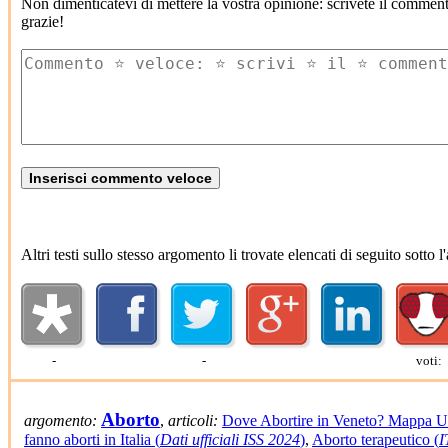
Non dimenticatevi di mettere la vostra opinione: scrivete il commen
grazie!
Altri testi sullo stesso argomento li trovate elencati di seguito sotto
-
-
voti:
Aborto
argomento:
,
articoli:
Dove Abortire in Veneto? Mappa Uf
fanno aborti in Italia (
Dati ufficiali ISS 2024
)
,
Aborto terapeutico (
I