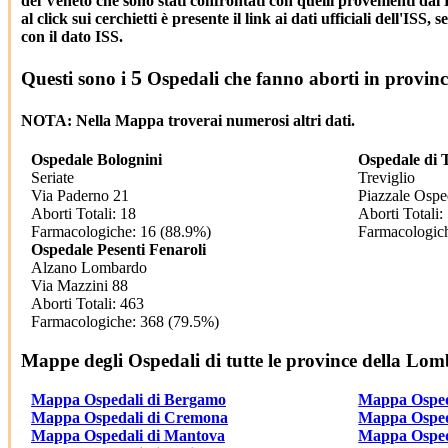
del Veneto che sono stati confrontati con quelli provenienti dal
al click sui cerchietti è presente il link ai dati ufficiali dell'ISS
con il dato ISS.
5
Questi sono i
Ospedali che fanno aborti in provinci
NOTA: Nella Mappa troverai numerosi altri dati.
Ospedale Bolognini
Ospedale di 
Seriate
Treviglio
Via Paderno 21
Piazzale Osp
Aborti Totali: 18
Aborti Totali:
Farmacologiche: 16 (88.9%)
Farmacologic
Ospedale Pesenti Fenaroli
Alzano Lombardo
Via Mazzini 88
Aborti Totali: 463
Farmacologiche: 368 (79.5%)
Mappe degli Ospedali di tutte le province della Lom
Mappa Ospedali di Bergamo
Mappa Ospeda
Mappa Ospedali di Cremona
Mappa Osped
Mappa Ospedali di Mantova
Mappa Osped