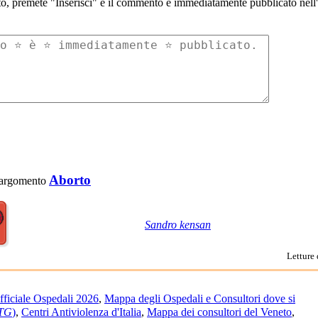
to, premete "Inserisci" e il commento è immediatamente pubblicato nell'a
Aborto
 l'argomento
Sandro kensan
Letture 
ficiale Ospedali 2026
,
Mappa degli Ospedali e Consultori dove si
TG
)
,
Centri Antiviolenza d'Italia
,
Mappa dei consultori del Veneto
,