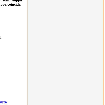
va. Nella Mappa
2
 Mappa coincida
2
2
I
2
2
2
2
anza