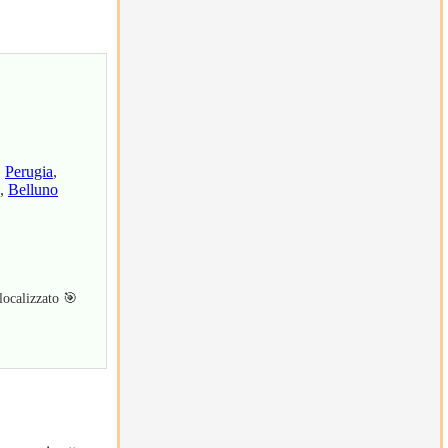
2
2
2
2
2
2
,
Perugia
,
,
Belluno
2
2
2
2
 localizzato 🎯