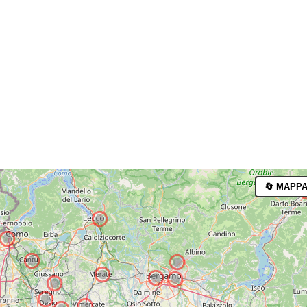
🔄 MAPPA