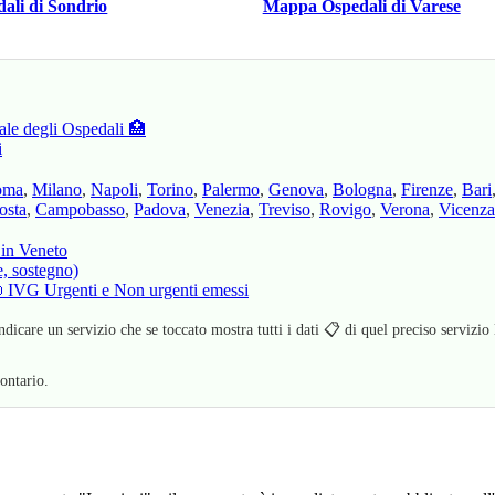
ali di Sondrio
Mappa Ospedali di Varese
ale degli Ospedali 🏥
i
oma
,
Milano
,
Napoli
,
Torino
,
Palermo
,
Genova
,
Bologna
,
Firenze
,
Bari
osta
,
Campobasso
,
Padova
,
Venezia
,
Treviso
,
Rovigo
,
Verona
,
Vicenza
 in Veneto
e, sostegno)
 📜 IVG Urgenti e Non urgenti emessi
ndicare un servizio che se toccato mostra tutti i dati 📋 di quel preciso servizio
ontario.