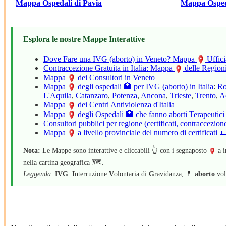
Mappa Ospedali di Pavia
Mappa Osped
Esplora le nostre Mappe Interattive
Dove Fare una IVG (aborto) in Veneto? Mappa
Uffici
Contraccezione Gratuita in Italia: Mappa
delle Region
Mappa
dei Consultori in Veneto
Mappa
degli ospedali 🏥 per IVG (aborto) in Italia
:
R
L'Aquila
,
Catanzaro
,
Potenza
,
Ancona
,
Trieste
,
Trento
,
A
Mappa
dei Centri Antiviolenza d'Italia
Mappa
degli Ospedali 🏥 che fanno aborti Terapeutici
Consultori pubblici per regione (certificati, contraccezion
Mappa
a livello provinciale del numero di certificati
Nota:
Le Mappe sono interattive e cliccabili 👆 con i segnaposto
a i
nella cartina geografica 🗺️.
Leggenda
:
IVG
:
I
nterruzione
V
olontaria di
G
ravidanza, 💊
aborto
vol