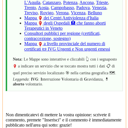
L'Aquila
,
Catanzaro
,
Potenza
,
Ancona
,
Trieste
,
Trento
,
Aosta
,
Campobasso
,
Padova
,
Venezia
,
Treviso
,
Rovigo
,
Verona
,
Vicenza
,
Belluno
Mappa
dei Centri Antiviolenza d'Italia
Mappa
degli Ospedali 🏥 che fanno aborti
Terapeutici in Veneto
Consultori pubblici per regione (certificati,
contraccezione, sostegno)
Mappa
a livello provinciale del numero di
certificati 📜 IVG Urgenti e Non urgenti emessi
Nota:
Le Mappe sono interattive e cliccabili 👆 con i segnaposto
a indicare un servizio che se toccato mostra tutti i dati 📋 di
quel preciso servizio localizzato 🎯 nella cartina geografica 🗺️.
Leggenda
:
IVG
:
I
nterruzione
V
olontaria di
G
ravidanza, 💊
aborto
volontario.
Non dimenticatevi di mettere la vostra opinione: scrivete il
commento, premete "Inserisci" e il commento è immediatamente
pubblicato nell'area qui sotto: grazie!