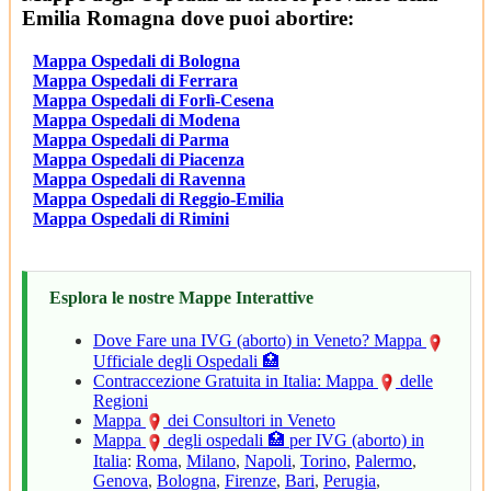
Emilia Romagna dove puoi abortire:
Mappa Ospedali di Bologna
Mappa Ospedali di Ferrara
Mappa Ospedali di Forlì-Cesena
Mappa Ospedali di Modena
Mappa Ospedali di Parma
Mappa Ospedali di Piacenza
Mappa Ospedali di Ravenna
Mappa Ospedali di Reggio-Emilia
Mappa Ospedali di Rimini
Esplora le nostre Mappe Interattive
Dove Fare una IVG (aborto) in Veneto? Mappa
Ufficiale degli Ospedali 🏥
Contraccezione Gratuita in Italia: Mappa
delle
Regioni
Mappa
dei Consultori in Veneto
Mappa
degli ospedali 🏥 per IVG (aborto) in
Italia
:
Roma
,
Milano
,
Napoli
,
Torino
,
Palermo
,
Genova
,
Bologna
,
Firenze
,
Bari
,
Perugia
,