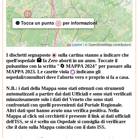
2
🔴 Tocca un punto
per informazioni
Leaflet
| © OpenStreetMap contributors
2
I dischetti segnaposto
sulla cartina stanno a indicare che
2
quell'ospedale 🏥 fa
Zero
aborti in un anno. Toccate il
pulsantino con la scritta "🔄 MAPPA 2024" per passare alla
2
MAPPA 2023. Le casette viola
indicano gli
2
ospedali/consultori dove l'aborto vero e proprio si fa a casa.
2
N.B.: i dati della Mappa sono stati ottenuti con strumenti
automatizzati a partire dai dati Ufficiali e sono stati verificati
minuziosamente solo i dati del Veneto che sono stati
confrontati con quelli provenienti dal Portale Regionale.
2
Altri dati spot hanno avuto una verifica positiva. Nella
Mappa al click sui cerchietti è presente il link ai dati ufficiali
dell'ISS, se si è scelto un Ospedale si consiglia di verificare
2
2
che il dato sulla Mappa coincida con il dato ISS.