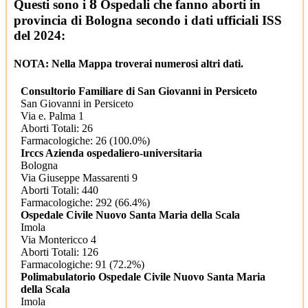
8
2
Questi sono i
Ospedali che fanno aborti in
2
provincia di Bologna secondo i dati ufficiali ISS
del 2024:
NOTA: Nella Mappa troverai numerosi altri dati.
2
Consultorio Familiare di San Giovanni in Persiceto
San Giovanni in Persiceto
Via e. Palma 1
Aborti Totali: 26
Farmacologiche: 26 (100.0%)
Irccs Azienda ospedaliero-universitaria
Bologna
Via Giuseppe Massarenti 9
Aborti Totali: 440
Farmacologiche: 292 (66.4%)
2
Ospedale Civile Nuovo Santa Maria della Scala
Imola
Via Montericco 4
Aborti Totali: 126
Farmacologiche: 91 (72.2%)
Polimabulatorio Ospedale Civile Nuovo Santa Maria
della Scala
Imola