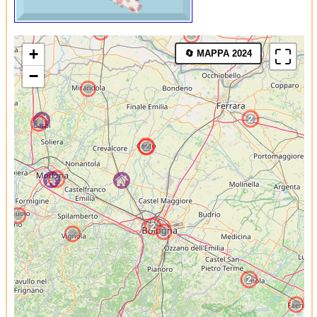
+
🔄 MAPPA 2024
−
2
2
2
2
2