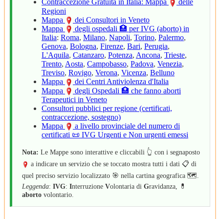
Contraccezione Gratuita in Italia: Mappa
delle
Regioni
Mappa
dei Consultori in Veneto
Mappa
degli ospedali 🏥 per IVG (aborto) in
Italia
:
Roma
,
Milano
,
Napoli
,
Torino
,
Palermo
,
Genova
,
Bologna
,
Firenze
,
Bari
,
Perugia
,
L'Aquila
,
Catanzaro
,
Potenza
,
Ancona
,
Trieste
,
Trento
,
Aosta
,
Campobasso
,
Padova
,
Venezia
,
Treviso
,
Rovigo
,
Verona
,
Vicenza
,
Belluno
Mappa
dei Centri Antiviolenza d'Italia
Mappa
degli Ospedali 🏥 che fanno aborti
Terapeutici in Veneto
Consultori pubblici per regione (certificati,
contraccezione, sostegno)
Mappa
a livello provinciale del numero di
certificati 📜 IVG Urgenti e Non urgenti emessi
Nota:
Le Mappe sono interattive e cliccabili 👆 con i segnaposto
a indicare un servizio che se toccato mostra tutti i dati 📋 di
quel preciso servizio localizzato 🎯 nella cartina geografica 🗺️.
Leggenda
:
IVG
:
I
nterruzione
V
olontaria di
G
ravidanza, 💊
aborto
volontario.