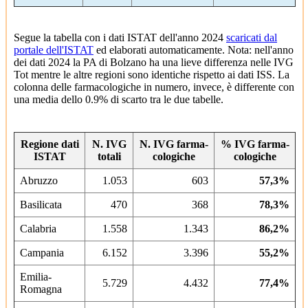
Segue la tabella con i dati ISTAT dell'anno 2024
scaricati dal
portale dell'ISTAT
ed elaborati automaticamente. Nota: nell'anno
dei dati 2024 la PA di Bolzano ha una lieve differenza nelle IVG
Tot mentre le altre regioni sono identiche rispetto ai dati ISS. La
colonna delle farmacologiche in numero, invece, è differente con
una media dello 0.9% di scarto tra le due tabelle.
Regione dati
N. IVG
N. IVG farma­
% IVG farma­
ISTAT
to­tali
colo­giche
colo­giche
Abruzzo
1.053
603
57,3%
Basilicata
470
368
78,3%
Calabria
1.558
1.343
86,2%
Campania
6.152
3.396
55,2%
Emilia-
5.729
4.432
77,4%
Romagna