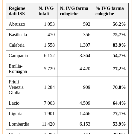
Regione
N. IVG
N. IVG farma­
% IVG farma­
dati ISS
to­tali
colo­giche
colo­giche
Abruzzo
1.053
592
56,2%
Basilicata
470
356
75,7%
Calabria
1.558
1.307
83,9%
Campania
6.152
3.364
54,7%
Emilia-
5.729
4.420
77,2%
Romagna
Friuli
Venezia
1.284
909
70,8%
Giulia
Lazio
7.003
4.509
64,4%
Liguria
1.901
1.466
77,1%
Lombardia
11.420
6.153
53,9%