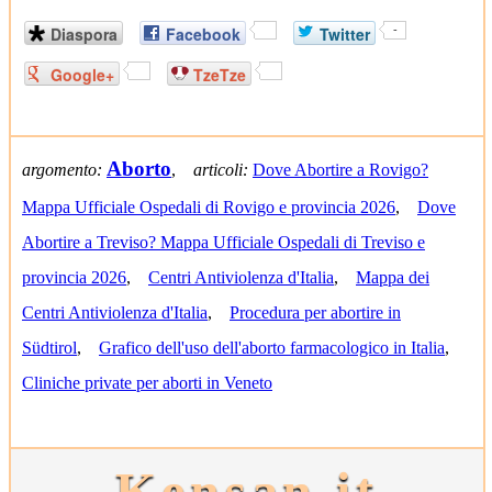
Diaspora
Facebook
Twitter
-
Google+
TzeTze
Aborto
argomento:
,
articoli:
Dove Abortire a Rovigo?
Mappa Ufficiale Ospedali di Rovigo e provincia 2026
,
Dove
Abortire a Treviso? Mappa Ufficiale Ospedali di Treviso e
provincia 2026
,
Centri Antiviolenza d'Italia
,
Mappa dei
Centri Antiviolenza d'Italia
,
Procedura per abortire in
Südtirol
,
Grafico dell'uso dell'aborto farmacologico in Italia
,
Cliniche private per aborti in Veneto
Kensan.it