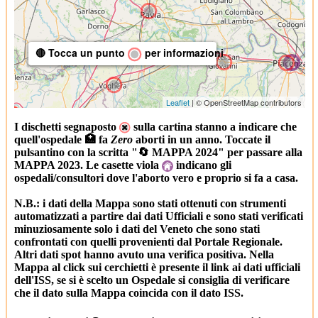
🔴 Tocca un punto
per informazioni
Leaflet
| © OpenStreetMap contributors
I dischetti segnaposto
sulla cartina stanno a indicare che
quell'ospedale 🏥 fa
Zero
aborti in un anno. Toccate il
pulsantino con la scritta "🔄 MAPPA 2024" per passare alla
MAPPA 2023. Le casette viola
indicano gli
ospedali/consultori dove l'aborto vero e proprio si fa a casa.
N.B.: i dati della Mappa sono stati ottenuti con strumenti
automatizzati a partire dai dati Ufficiali e sono stati verificati
minuziosamente solo i dati del Veneto che sono stati
confrontati con quelli provenienti dal Portale Regionale.
Altri dati spot hanno avuto una verifica positiva. Nella
Mappa al click sui cerchietti è presente il link ai dati ufficiali
dell'ISS, se si è scelto un Ospedale si consiglia di verificare
che il dato sulla Mappa coincida con il dato ISS.