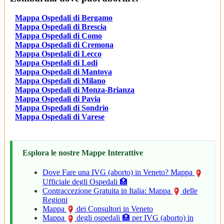
Mappa Ospedali di Bergamo
Mappa Ospedali di Brescia
Mappa Ospedali di Como
Mappa Ospedali di Cremona
Mappa Ospedali di Lecco
Mappa Ospedali di Lodi
Mappa Ospedali di Mantova
Mappa Ospedali di Milano
Mappa Ospedali di Monza-Brianza
Mappa Ospedali di Pavia
Mappa Ospedali di Sondrio
Mappa Ospedali di Varese
Esplora le nostre Mappe Interattive
Dove Fare una IVG (aborto) in Veneto? Mappa
Ufficiale degli Ospedali 🏥
Contraccezione Gratuita in Italia: Mappa
delle
Regioni
Mappa
dei Consultori in Veneto
Mappa
degli ospedali 🏥 per IVG (aborto) in