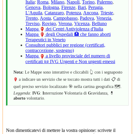
Italia
:
Roma
,
Milano
,
Napoli
,
Torino
,
Palermo
,
Genova
,
Bologna
,
Firenze
,
Bari
,
Perugia
,
L'Aquila
,
Catanzaro
,
Potenza
,
Ancona
,
Trieste
,
Trento
,
Aosta
,
Campobasso
,
Padova
,
Venezia
,
Treviso
,
Rovigo
,
Verona
,
Vicenza
,
Belluno
Mappa
dei Centri Antiviolenza d'Italia
Mappa
degli Ospedali 🏥 che fanno aborti
Terapeutici in Veneto
Consultori pubblici per regione (certificati,
contraccezione, sostegno)
Mappa
a livello provinciale del numero di
certificati 📜 IVG Urgenti e Non urgenti emessi
Nota:
Le Mappe sono interattive e cliccabili 👆 con i segnaposto
a indicare un servizio che se toccato mostra tutti i dati 📋 di
quel preciso servizio localizzato 🎯 nella cartina geografica 🗺️.
Leggenda
:
IVG
:
I
nterruzione
V
olontaria di
G
ravidanza, 💊
aborto
volontario.
Non dimenticatevi di mettere la vostra opinione: scrivete il