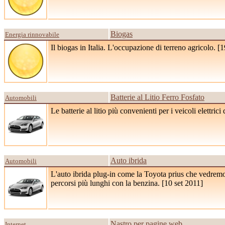
Biogas
Energia rinnovabile
Il biogas in Italia. L'occupazione di terreno agricolo. [
1
Batterie al Litio Ferro Fosfato
Automobili
Le batterie al litio più convenienti per i veicoli elettrici
Auto ibrida
Automobili
L'auto ibrida plug-in come la Toyota prius che vedremo ne
percorsi più lunghi con la benzina. [
10 set 2011
]
Nastro per pagine web
Internet