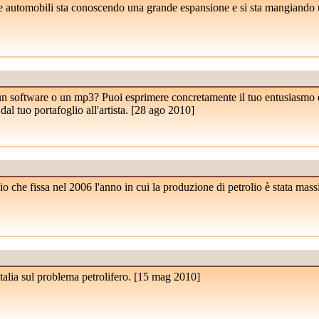
 le automobili sta conoscendo una grande espansione e si sta mangiando
 un software o un mp3? Puoi esprimere concretamente il tuo entusiasmo e
l tuo portafoglio all'artista. [
28 ago 2010
]
io che fissa nel 2006 l'anno in cui la produzione di petrolio è stata mass
alia sul problema petrolifero. [
15 mag 2010
]