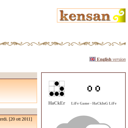
English
version
HaCkEr
LiFe Game - HaCkInG LiFe
rdi. [
20 ott 2011
]