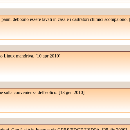
 panni debbono essere lavati in casa e i castratori chimici scompaiono. 
to Linux mandriva. [
10 apr 2010
]
e sulla convenienza dell'eolico. [
13 gen 2010
]
rmazioni. Con 8 si è in Internet via GPRS/EDGE/HSDPA. [
25 dic 2009
]