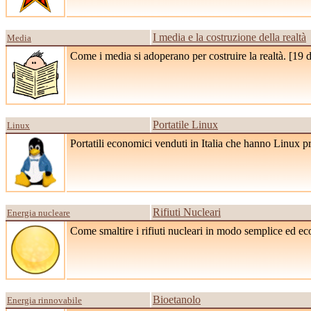
I media e la costruzione della realtà
Media
Come i media si adoperano per costruire la realtà. [
19 
Portatile Linux
Linux
Portatili economici venduti in Italia che hanno Linux pre
Rifiuti Nucleari
Energia nucleare
Come smaltire i rifiuti nucleari in modo semplice ed e
Bioetanolo
Energia rinnovabile