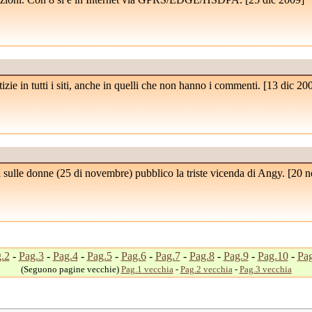
e in tutti i siti, anche in quelli che non hanno i commenti. [
13 dic 20
a sulle donne (25 di novembre) pubblico la triste vicenda di Angy. [
20 n
.2
-
Pag.3
-
Pag.4
-
Pag.5
-
Pag.6
-
Pag.7
-
Pag.8
-
Pag.9
-
Pag.10
-
Pag
(Seguono pagine vecchie)
Pag.1 vecchia
-
Pag.2 vecchia
-
Pag.3 vecchia