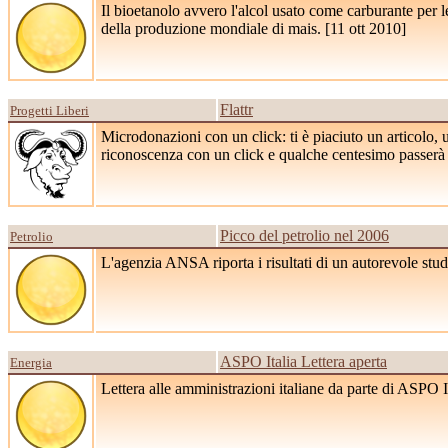
Il bioetanolo avvero l'alcol usato come carburante per
della produzione mondiale di mais. [
11 ott 2010
]
Flattr
Progetti Liberi
Microdonazioni con un click: ti è piaciuto un articolo,
riconoscenza con un click e qualche centesimo passerà da
Picco del petrolio nel 2006
Petrolio
L'agenzia ANSA riporta i risultati di un autorevole stud
ASPO Italia Lettera aperta
Energia
Lettera alle amministrazioni italiane da parte di ASPO It