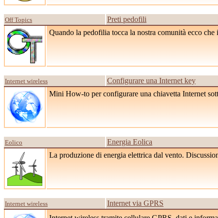
Preti pedofili
Off Topics
Quando la pedofilia tocca la nostra comunità ecco che i
Configurare una Internet key
Internet wireless
Mini How-to per configurare una chiavetta Internet sot
Energia Eolica
Eolico
La produzione di energia elettrica dal vento. Discussion
Internet via GPRS
Internet wireless
Internet wireless tramite cellulare GPRS, dati e info