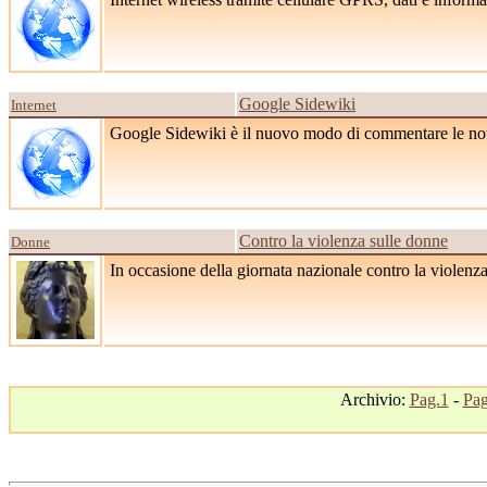
Google Sidewiki
Internet
Google Sidewiki è il nuovo modo di commentare le notizi
Contro la violenza sulle donne
Donne
In occasione della giornata nazionale contro la violenz
Archivio:
Pag.1
-
Pag