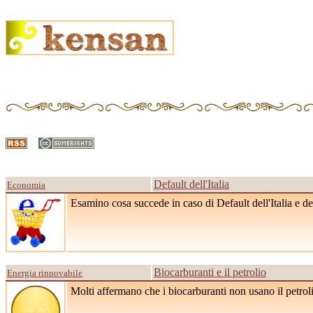
Default dell'Italia
Economia
Esamino cosa succede in caso di Default dell'Italia e de
Biocarburanti e il petrolio
Energia rinnovabile
Molti affermano che i biocarburanti non usano il petrol