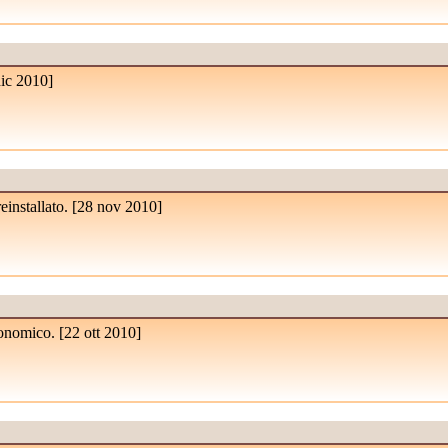
dic 2010
]
installato. [
28 nov 2010
]
conomico. [
22 ott 2010
]