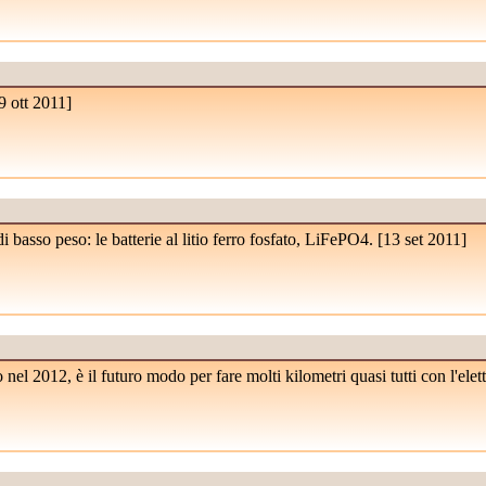
9 ott 2011
]
 di basso peso: le batterie al litio ferro fosfato, LiFePO4. [
13 set 2011
]
l 2012, è il futuro modo per fare molti kilometri quasi tutti con l'elettr