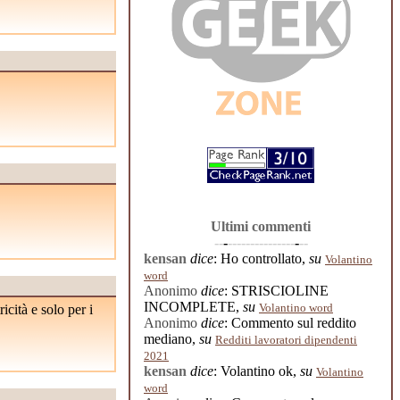
Ultimi commenti
-
-
-
-
-
-
-
-
-
-
-
-
-
-
-
-
-
-
-
-
-
kensan
dice
: Ho controllato,
su
Volantino
word
Anonimo
dice
: STRISCIOLINE
INCOMPLETE,
su
Volantino word
icità e solo per i
Anonimo
dice
: Commento sul reddito
mediano,
su
Redditi lavoratori dipendenti
2021
kensan
dice
: Volantino ok,
su
Volantino
word