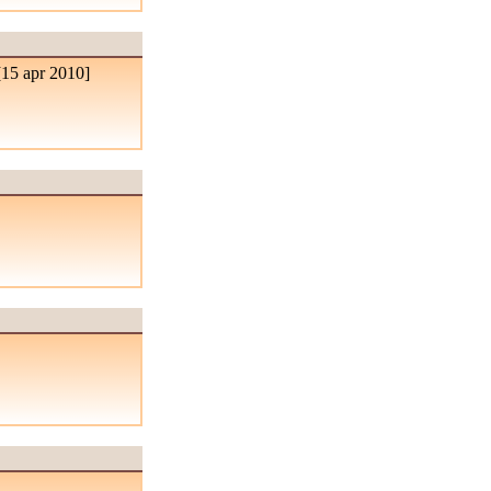
[
15 apr 2010
]