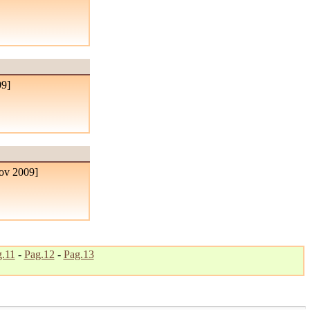
09
]
ov 2009
]
.11
-
Pag.12
-
Pag.13