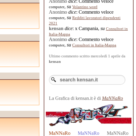
Anonimo
dice
: Commento veloce
,
su
computer
Volantino word
Anonimo
dice
: Commento veloce
,
su
computer
Redditi lavoratori dipendenti
2021
kensan
dice
: x Campania,
su
Consultori in
Italia-Mappa
Anonimo
dice
: Commento veloce
,
su
computer
Consultori in Italia-Mappa
Ultimo commento scritto mercoledì 1 aprile da
kensan
La Grafica di kensan.it è di
MaNNaRo
MaNNaRo
MaNNaRo
MaNNaRo