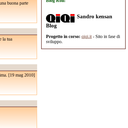
Blog Roll:
 una buona parte
Sandro kensan
Blog
Progetto in corso:
qiqi.it
- Sito in fase di
 la tua
sviluppo.
ima. [
19 mag 2010
]