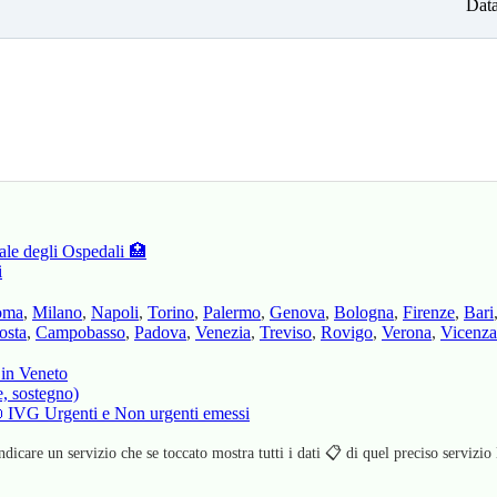
Data
ale degli Ospedali 🏥
i
oma
,
Milano
,
Napoli
,
Torino
,
Palermo
,
Genova
,
Bologna
,
Firenze
,
Bari
osta
,
Campobasso
,
Padova
,
Venezia
,
Treviso
,
Rovigo
,
Verona
,
Vicenza
 in Veneto
e, sostegno)
 📜 IVG Urgenti e Non urgenti emessi
ndicare un servizio che se toccato mostra tutti i dati 📋 di quel preciso servizio