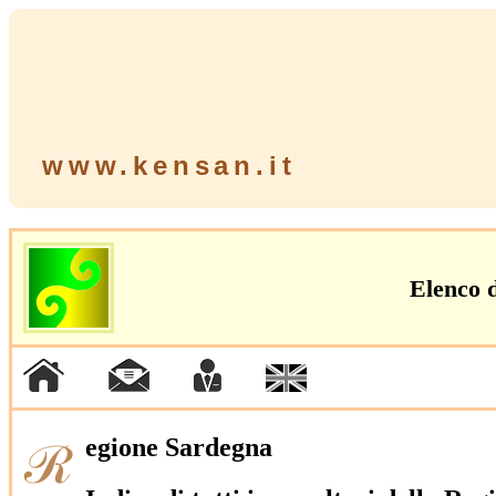
www.kensan.it
Elenco d
egione Sardegna
ℛ