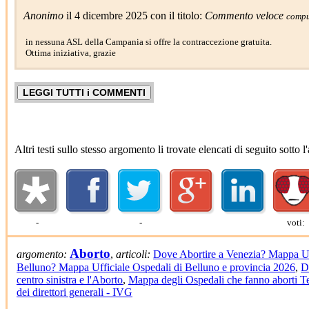
Anonimo
il 4 dicembre 2025 con il titolo:
Commento veloce
compu
in nessuna ASL della Campania si offre la contraccezione gratuita.
Ottima iniziativa, grazie
Altri testi sullo stesso argomento li trovate elencati di seguito sotto
-
-
voti:
Aborto
argomento:
,
articoli:
Dove Abortire a Venezia? Mappa Uff
Belluno? Mappa Ufficiale Ospedali di Belluno e provincia 2026
,
D
centro sinistra e l'Aborto
,
Mappa degli Ospedali che fanno aborti Te
dei direttori generali - IVG