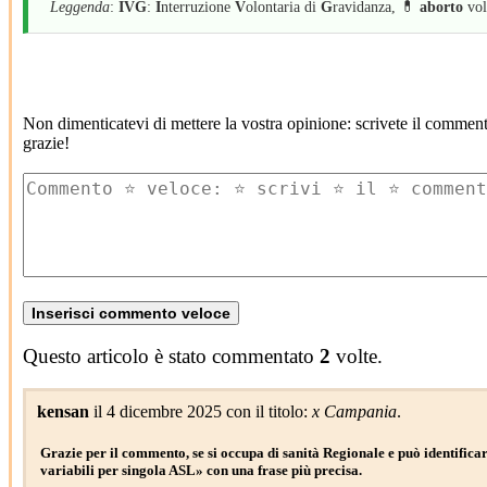
Leggenda
:
IVG
:
I
nterruzione
V
olontaria di
G
ravidanza, 💊
aborto
vol
Non dimenticatevi di mettere la vostra opinione: scrivete il commen
grazie!
Questo articolo è stato commentato
2
volte.
kensan
il 4 dicembre 2025 con il titolo:
x Campania
.
Grazie per il commento, se si occupa di sanità Regionale e può identifica
variabili per singola ASL» con una frase più precisa.