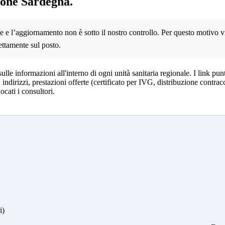
gione Sardegna.
 e l’aggiornamento non è sotto il nostro controllo. Per questo motivo v
ettamente sul posto.
sulle informazioni all'interno di ogni unità sanitaria regionale. I link pu
indirizzi, prestazioni offerte (certificato per IVG, distribuzione contrac
cati i consultori.
i)