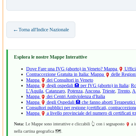
←
Torna all'Indice Nazionale
Esplora le nostre Mappe Interattive
Dove Fare una IVG (aborto) in Veneto? Mappa
Uffici
Contraccezione Gratuita in Italia: Mappa
delle Region
Mappa
dei Consultori in Veneto
Mappa
degli ospedali 🏥 per IVG (aborto) in Italia
:
R
L'Aquila
,
Catanzaro
,
Potenza
,
Ancona
,
Trieste
,
Trento
,
A
Mappa
dei Centri Antiviolenza d'Italia
Mappa
degli Ospedali 🏥 che fanno aborti Terapeutici
Consultori pubblici per regione (certificati, contraccezion
Mappa
a livello provinciale del numero di certificati
Nota:
Le Mappe sono interattive e cliccabili 👆 con i segnaposto
a i
nella cartina geografica 🗺️.