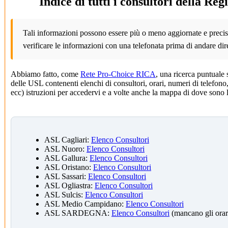
Indice di tutti i consultori della Re
Tali informazioni possono essere più o meno aggiornate e precise
verificare le informazioni con una telefonata prima di andare dir
Abbiamo fatto, come
Rete Pro-Choice RICA
, una ricerca puntuale 
delle USL contenenti elenchi di consultori, orari, numeri di telefono, 
ecc) istruzioni per accedervi e a volte anche la mappa di dove sono lo
ASL Cagliari:
Elenco Consultori
ASL Nuoro:
Elenco Consultori
ASL Gallura:
Elenco Consultori
ASL Oristano:
Elenco Consultori
ASL Sassari:
Elenco Consultori
ASL Ogliastra:
Elenco Consultori
ASL Sulcis:
Elenco Consultori
ASL Medio Campidano:
Elenco Consultori
ASL SARDEGNA:
Elenco Consultori
(mancano gli orar