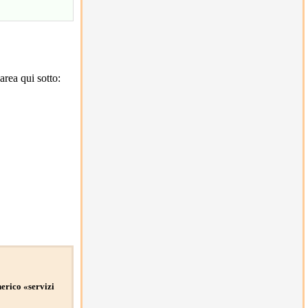
rea qui sotto:
nerico «servizi