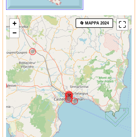
+
🔄 MAPPA 2024
−