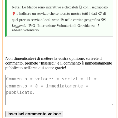
Nota:
Le Mappe sono interattive e cliccabili 👆 con i segnaposto
a indicare un servizio che se toccato mostra tutti i dati 📋 di
quel preciso servizio localizzato 🎯 nella cartina geografica 🗺️.
Leggenda
:
IVG
:
I
nterruzione
V
olontaria di
G
ravidanza, 💊
aborto
volontario.
Non dimenticatevi di mettere la vostra opinione: scrivete il
commento, premete "Inserisci" e il commento è immediatamente
pubblicato nell'area qui sotto: grazie!