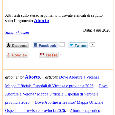
Altri testi sullo stesso argomento li trovate elencati di seguito
Aborto
sotto l'argomento
Data: 4 giu 2026
Sandro kensan
Diaspora
Facebook
Twitter
-
Google+
TzeTze
Aborto
argomento:
,
articoli:
Dove Abortire a Vicenza?
Mappa Ufficiale Ospedali di Vicenza e provincia 2026
,
Dove
Abortire a Verona? Mappa Ufficiale Ospedali di Verona e
provincia 2026
,
Dove Abortire a Treviso? Mappa Ufficiale
Ospedali di Treviso e provincia 2026
,
Aborto terapeutico