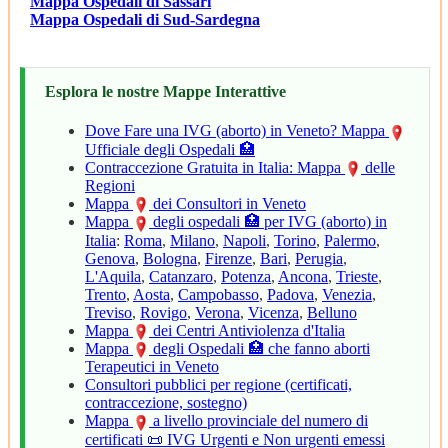
Mappa Ospedali di Sassari
Mappa Ospedali di Sud-Sardegna
Esplora le nostre Mappe Interattive
Dove Fare una IVG (aborto) in Veneto? Mappa
Ufficiale degli Ospedali 🏥
Contraccezione Gratuita in Italia: Mappa
delle
Regioni
Mappa
dei Consultori in Veneto
Mappa
degli ospedali 🏥 per IVG (aborto) in
Italia
:
Roma
,
Milano
,
Napoli
,
Torino
,
Palermo
,
Genova
,
Bologna
,
Firenze
,
Bari
,
Perugia
,
L'Aquila
,
Catanzaro
,
Potenza
,
Ancona
,
Trieste
,
Trento
,
Aosta
,
Campobasso
,
Padova
,
Venezia
,
Treviso
,
Rovigo
,
Verona
,
Vicenza
,
Belluno
Mappa
dei Centri Antiviolenza d'Italia
Mappa
degli Ospedali 🏥 che fanno aborti
Terapeutici in Veneto
Consultori pubblici per regione (certificati,
contraccezione, sostegno)
Mappa
a livello provinciale del numero di
certificati 📜 IVG Urgenti e Non urgenti emessi