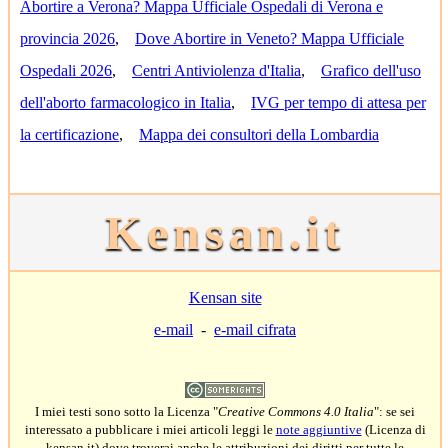
Abortire a Verona? Mappa Ufficiale Ospedali di Verona e
provincia 2026
,
Dove Abortire in Veneto? Mappa Ufficiale
Ospedali 2026
,
Centri Antiviolenza d'Italia
,
Grafico dell'uso
dell'aborto farmacologico in Italia
,
IVG per tempo di attesa per
la certificazione
,
Mappa dei consultori della Lombardia
Kensan.it
Kensan site
e-mail
-
e-mail cifrata
I miei testi sono sotto la Licenza "
Creative Commons 4.0 Italia
": se sei
interessato a pubblicare i miei articoli leggi le
note aggiuntive
(Licenza di
kensan.it) dove troverai anche le attribuzioni dei diritti per tutte le