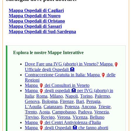
Mappa Ospedali di Cagliari
Mappa Ospedali di Nuoro
Mappa Ospedali di Oristano
Mappa Ospedali di Sassari
Mappa Ospedali di Sud-Sardegna
Esplora le nostre Mappe Interattive
Dove Fare una IVG (aborto) in Veneto? Mappa
Ufficiale degli Ospedali 🏥
Contraccezione Gratuita in Italia: Mappa
delle
Regioni
Mappa
dei Consultori in Veneto
Mappa
degli ospedali 🏥 per IVG (aborto) in
Italia
:
Roma
,
Milano
,
Napoli
,
Torino
,
Palermo
,
Genova
,
Bologna
,
Firenze
,
Bari
,
Perugia
,
L'Aquila
,
Catanzaro
,
Potenza
,
Ancona
,
Trieste
,
Trento
,
Aosta
,
Campobasso
,
Padova
,
Venezia
,
Treviso
,
Rovigo
,
Verona
,
Vicenza
,
Belluno
Mappa
dei Centri Antiviolenza d'Italia
Mappa
degli Ospedali 🏥 che fanno aborti