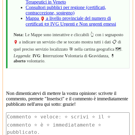
Terapeutici in Veneto
Consultori pubblici per regione (certificati,
contraccezione, sostegno)
Mappa
a livello provinciale del numero di
certificati 📜 IVG Urgenti e Non urgenti emessi
Nota:
Le Mappe sono interattive e cliccabili 👆 con i segnaposto
a indicare un servizio che se toccato mostra tutti i dati 📋 di
quel preciso servizio localizzato 🎯 nella cartina geografica 🗺️.
Leggenda
:
IVG
:
I
nterruzione
V
olontaria di
G
ravidanza, 💊
aborto
volontario.
Non dimenticatevi di mettere la vostra opinione: scrivete il
commento, premete "Inserisci" e il commento è immediatamente
pubblicato nell'area qui sotto: grazie!