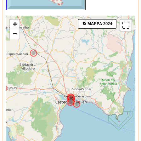
+
🔄 MAPPA 2024
−