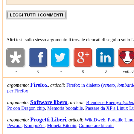
Altri testi sullo stesso argomento li trovate elencati di seguito sotto
-
0
-
0
0
voti: 0
Firefox
argomento:
,
articoli:
Firefox in dialetto (
veneto, lombardo
per Firefox
Software libero
argomento:
,
articoli:
Blender e Enemyx (
vide
Pc con Dragon chip
,
Memoria bootabile
,
Passare da XP a Linux L
Progetti Liberi
argomento:
,
articoli:
WikiDweb
,
Portatile Linu
Pescara
,
KompoZer
,
Moneta Bitcoin
,
Comperare bitcoin