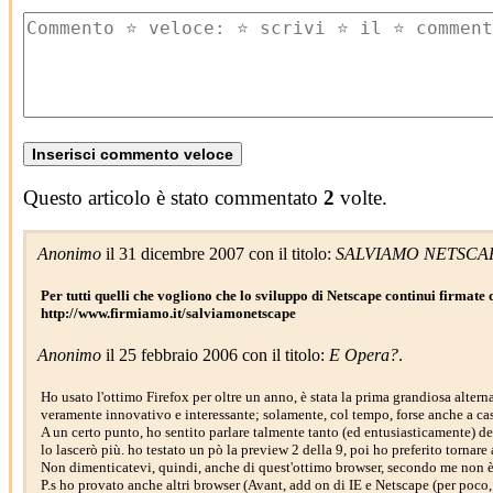
Questo articolo è stato commentato
2
volte.
Anonimo
il 31 dicembre 2007 con il titolo:
SALVIAMO NETSCA
Per tutti quelli che vogliono che lo sviluppo di Netscape continui firmate 
http://www.firmiamo.it/salviamonetscape
Anonimo
il 25 febbraio 2006 con il titolo:
E Opera?
.
Ho usato l'ottimo Firefox per oltre un anno, è stata la prima grandiosa alterna
veramente innovativo e interessante; solamente, col tempo, forse anche a casu
A un certo punto, ho sentito parlare talmente tanto (ed entusiasticamente) d
lo lascerò più. ho testato un pò la preview 2 della 9, poi ho preferito tornare a
Non dimenticatevi, quindi, anche di quest'ottimo browser, secondo me non è 
P.s ho provato anche altri browser (Avant, add on di IE e Netscape (per poco