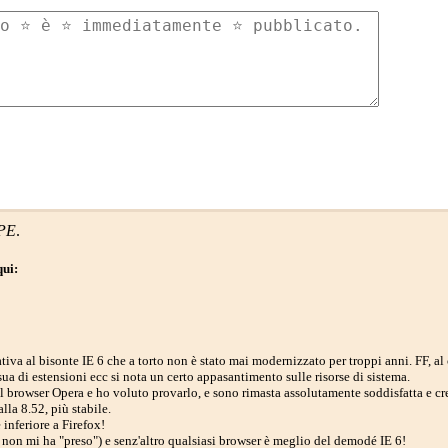
PE
.
qui:
tiva al bisonte IE 6 che a torto non è stato mai modernizzato per troppi anni. FF, al 
a di estensioni ecc si nota un certo appasantimento sulle risorse di sistema.
el browser Opera e ho voluto provarlo, e sono rimasta assolutamente soddisfatta e c
lla 8.52, più stabile.
inferiore a Firefox!
, non mi ha "preso") e senz'altro qualsiasi browser è meglio del demodé IE 6!