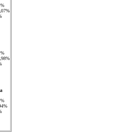
3%
,07%
%
2%
6,98%
%
na
7%
,94%
%