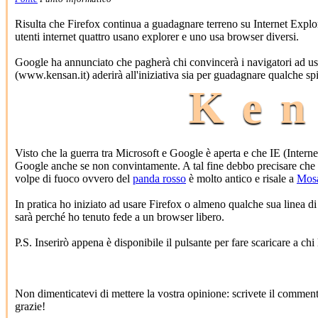
Risulta che Firefox continua a guadagnare terreno su Internet Explo
utenti internet quattro usano explorer e uno usa browser diversi.
Google ha annunciato che pagherà chi convincerà i navigatori ad usar
(www.kensan.it) aderirà all'iniziativa sia per guadagnare qualche spi
Ken
Visto che la guerra tra Microsoft e Google è aperta e che IE (Intern
Google anche se non convintamente. A tal fine debbo precisare che q
volpe di fuoco ovvero del
panda rosso
è molto antico e risale a
Mos
In pratica ho iniziato ad usare Firefox o almeno qualche sua linea 
sarà perché ho tenuto fede a un browser libero.
P.S. Inserirò appena è disponibile il pulsante per fare scaricare a c
Non dimenticatevi di mettere la vostra opinione: scrivete il commen
grazie!