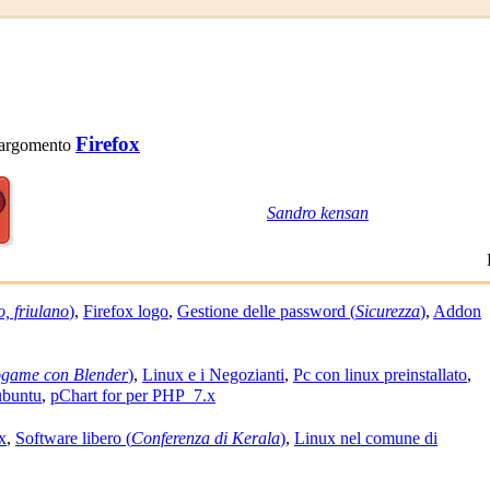
Firefox
 l'argomento
Sandro kensan
, friulano
)
,
Firefox logo
,
Gestione delle password (
Sicurezza
)
,
Addon
ogame con Blender
)
,
Linux e i Negozianti
,
Pc con linux preinstallato
,
ubuntu
,
pChart for per PHP_7.x
x
,
Software libero (
Conferenza di Kerala
)
,
Linux nel comune di