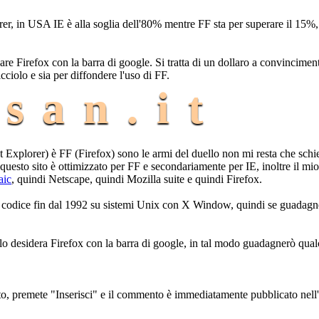
rer, in USA IE è alla soglia dell'80% mentre FF sta per superare il 15%,
e Firefox con la barra di google. Si tratta di un dollaro a convincimen
cciolo e sia per diffondere l'uso di FF.
san.it
et Explorer) è FF (Firefox) sono le armi del duello non mi resta che sch
uesto sito è ottimizzato per FF e secondariamente per IE, inoltre il mi
aic
, quindi Netscape, quindi Mozilla suite e quindi Firefox.
di codice fin dal 1992 su sistemi Unix con X Window, quindi se guadagn
hi lo desidera Firefox con la barra di google, in tal modo guadagnerò qual
to, premete "Inserisci" e il commento è immediatamente pubblicato nell'a