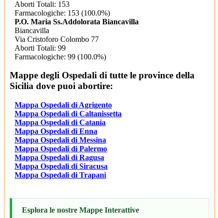
Aborti Totali: 153
Farmacologiche: 153 (100.0%)
P.O. Maria Ss.Addolorata Biancavilla
Biancavilla
Via Cristoforo Colombo 77
Aborti Totali: 99
Farmacologiche: 99 (100.0%)
Mappe degli Ospedali di tutte le province della
Sicilia dove puoi abortire:
Mappa Ospedali di Agrigento
Mappa Ospedali di Caltanissetta
Mappa Ospedali di Catania
Mappa Ospedali di Enna
Mappa Ospedali di Messina
Mappa Ospedali di Palermo
Mappa Ospedali di Ragusa
Mappa Ospedali di Siracusa
Mappa Ospedali di Trapani
Esplora le nostre Mappe Interattive