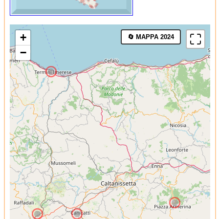
+
🔄 MAPPA 2024
−