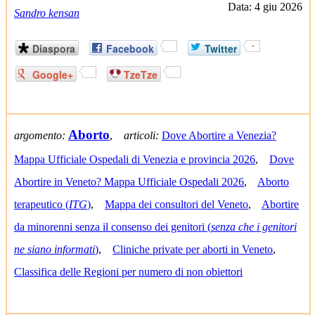
Data: 4 giu 2026
Sandro kensan
Diaspora
Facebook
Twitter
-
Google+
TzeTze
Aborto
argomento:
,
articoli:
Dove Abortire a Venezia?
Mappa Ufficiale Ospedali di Venezia e provincia 2026
,
Dove
Abortire in Veneto? Mappa Ufficiale Ospedali 2026
,
Aborto
terapeutico (
ITG
)
,
Mappa dei consultori del Veneto
,
Abortire
da minorenni senza il consenso dei genitori (
senza che i genitori
ne siano informati
)
,
Cliniche private per aborti in Veneto
,
Classifica delle Regioni per numero di non obiettori