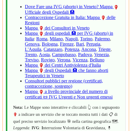
Dove Fare una IVG (aborto) in Veneto? Mappa
Ufficiale degli Ospedali 🏥
Contraccezione Gratuita in Italia: Mappa
delle
Regioni
Mappa
dei Consultori in Veneto
Mappa
degli ospedali 🏥 per IVG (aborto) in
Italia
:
Roma
,
Milano
,
Napoli
,
Torino
,
Palermo
,
Genova
,
Bologna
,
Firenze
,
Bari
,
Perugia
,
L'Aquila
,
Catanzaro
,
Potenza
,
Ancona
,
Trieste
,
Trento
,
Aosta
,
Campobasso
,
Padova
,
Venezia
,
Treviso
,
Rovigo
,
Verona
,
Vicenza
,
Belluno
Mappa
dei Centri Antiviolenza d'Italia
Mappa
degli Ospedali 🏥 che fanno aborti
Terapeutici in Veneto
Consultori pubblici per regione (certificati,
contraccezione, sostegno)
Mappa
a livello provinciale del numero di
certificati 📜 IVG Urgenti e Non urgenti emessi
Nota:
Le Mappe sono interattive e cliccabili 👆 con i segnaposto
a indicare un servizio che se toccato mostra tutti i dati 📋 di
quel preciso servizio localizzato 🎯 nella cartina geografica 🗺️.
Leggenda
:
IVG
:
I
nterruzione
V
olontaria di
G
ravidanza, 💊