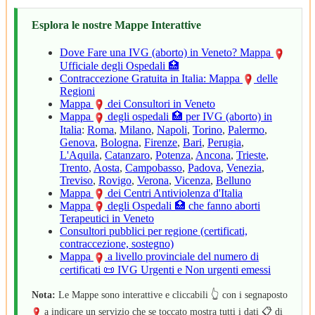
Esplora le nostre Mappe Interattive
Dove Fare una IVG (aborto) in Veneto? Mappa
2
Ufficiale degli Ospedali 🏥
2
2
Contraccezione Gratuita in Italia: Mappa
delle
2
Regioni
2
Mappa
dei Consultori in Veneto
Mappa
degli ospedali 🏥 per IVG (aborto) in
2
Italia
:
Roma
,
Milano
,
Napoli
,
Torino
,
Palermo
,
Genova
,
Bologna
,
Firenze
,
Bari
,
Perugia
,
2
L'Aquila
,
Catanzaro
,
Potenza
,
Ancona
,
Trieste
,
Trento
,
Aosta
,
Campobasso
,
Padova
,
Venezia
,
Treviso
,
Rovigo
,
Verona
,
Vicenza
,
Belluno
Mappa
dei Centri Antiviolenza d'Italia
2
Mappa
degli Ospedali 🏥 che fanno aborti
Terapeutici in Veneto
2
Consultori pubblici per regione (certificati,
contraccezione, sostegno)
Mappa
a livello provinciale del numero di
2
2
certificati 📜 IVG Urgenti e Non urgenti emessi
2
Nota:
Le Mappe sono interattive e cliccabili 👆 con i segnaposto
a indicare un servizio che se toccato mostra tutti i dati 📋 di