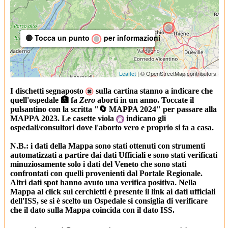
🔴 Tocca un punto
per informazioni
Leaflet
| © OpenStreetMap contributors
I dischetti segnaposto
sulla cartina stanno a indicare che
quell'ospedale 🏥 fa
Zero
aborti in un anno. Toccate il
pulsantino con la scritta "🔄 MAPPA 2024" per passare alla
MAPPA 2023. Le casette viola
indicano gli
ospedali/consultori dove l'aborto vero e proprio si fa a casa.
N.B.: i dati della Mappa sono stati ottenuti con strumenti
automatizzati a partire dai dati Ufficiali e sono stati verificati
minuziosamente solo i dati del Veneto che sono stati
confrontati con quelli provenienti dal Portale Regionale.
Altri dati spot hanno avuto una verifica positiva. Nella
Mappa al click sui cerchietti è presente il link ai dati ufficiali
dell'ISS, se si è scelto un Ospedale si consiglia di verificare
che il dato sulla Mappa coincida con il dato ISS.