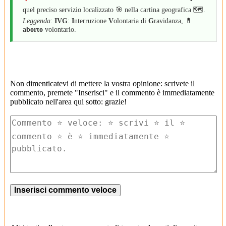
quel preciso servizio localizzato 🎯 nella cartina geografica 🗺️.
Leggenda
:
IVG
:
I
nterruzione
V
olontaria di
G
ravidanza, 💊
aborto
volontario.
2
Non dimenticatevi di mettere la vostra opinione: scrivete il
commento, premete "Inserisci" e il commento è immediatamente
pubblicato nell'area qui sotto: grazie!
2