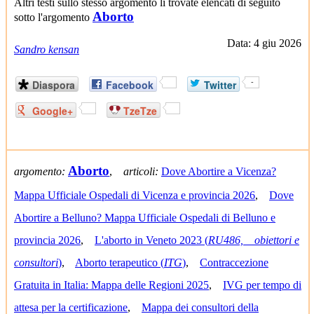
Altri testi sullo stesso argomento li trovate elencati di seguito
Aborto
sotto l'argomento
Data: 4 giu 2026
Sandro kensan
Diaspora
Facebook
Twitter
-
Google+
TzeTze
Aborto
argomento:
,
articoli:
Dove Abortire a Vicenza?
Mappa Ufficiale Ospedali di Vicenza e provincia 2026
,
Dove
Abortire a Belluno? Mappa Ufficiale Ospedali di Belluno e
provincia 2026
,
L'aborto in Veneto 2023 (
RU486, obiettori e
consultori
)
,
Aborto terapeutico (
ITG
)
,
Contraccezione
Gratuita in Italia: Mappa delle Regioni 2025
,
IVG per tempo di
attesa per la certificazione
,
Mappa dei consultori della