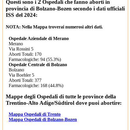
2
Questi sono i
Ospedali che fanno aborti in
provincia di Bolzano-Bozen secondo i dati ufficiali
ISS del 2024:
2
NOTA: Nella Mappa troverai numerosi altri dati.
2
Ospedale Aziendale di Merano
Merano
Via Rossini 5
2
Aborti Totali: 170
Farmacologiche: 94 (55.3%)
Ospedale Centrale di Bolzano
2
Bolzano
Via Boehler 5
Aborti Totali: 377
Farmacologiche: 168 (44.8%)
2
Mappe degli Ospedali di tutte le province della
Trentino-Alto Adige/Südtirol dove puoi abortire:
Mappa Ospedali di Trento
Mappa Ospedali di Bolzano-Bozen
2