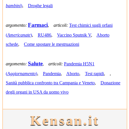
bambini
)
,
Droghe legali
Farmaci
argomento:
,
articoli:
Test chimici sugli orfani
(
Americanate
)
,
RU486
,
Vaccino Sputnik V
,
Aborto
schede
,
Come spostare le mestruazioni
Salute
argomento:
,
articoli:
Pandemia H5N1
(
Aggiornamento
)
,
Pandemia
,
Aborto
,
Test rapidi
,
,
Sanità pubblica confronto tra Campania e Veneto
,
Donazione
degli organi in USA da uomo vivo
Kensan.it