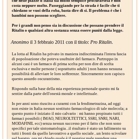
che nelle piazze d'Italia sia molto semplice procurarsela e non
costa neppure molto. Passeggiando per la strada è facile che ti
chiedano se vuoi della roba, basta dire di si. Il problema è che i
bambini non possono scegliere.
Per i grandi non penso sia in discussione che possano prendere il
Ritalin o qualsiasi altra sostanza senza essere puniti dalla legge.
Anonimo
il 3 febbraio 2011 con il titolo:
Pro Ritalin
.
La lotta al Ritalin ha privato in maniera indiscriminata l'intera fascia
di popoloazione che poteva usufruire del farmaco. Purtroppo in
alcuni casi è un farmaco di prima scelta per non dire di scelta
esclusiva e molte persone ( soprattutto adulti ) non hanno nessuna
possibilità di alleviare le loro sofferenze. Sinceramente non capisco
questo assurdo oscurantismo.
Rispondo sulla base della mia esperienza personale questo mi fa
sentire dalla parte dell'onestà morale e intellettuale.
Io per anni sono riuscito a curarmi con la fendimetrazina, ad oggi
non esiste in Italia nessun sostituto farmacologico di tale molecola; a
questo punto è iniziato il mio calvario : mi hanno propinato tutti i
farmaci possibili ( IMAO, NEUROLTETTICI, SSRI, SNRI, NARI,
MODAFINIL ecc) senza nessun successo per il fatto che non sono
specifici per tale sintomatologia...il risultato è stato un fallimento su
tutti i fronti da quello lavorativo a quello sociale...un lento scivolare
nel baratro, ora mi chiedo quale è il peggior male prendere una