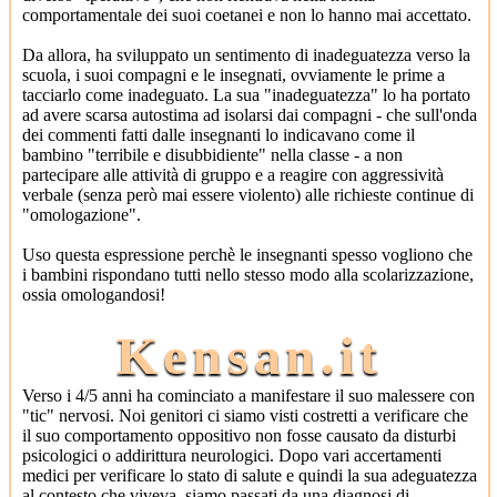
comportamentale dei suoi coetanei e non lo hanno mai accettato.
Da allora, ha sviluppato un sentimento di inadeguatezza verso la
scuola, i suoi compagni e le insegnati, ovviamente le prime a
tacciarlo come inadeguato. La sua "inadeguatezza" lo ha portato
ad avere scarsa autostima ad isolarsi dai compagni - che sull'onda
dei commenti fatti dalle insegnanti lo indicavano come il
bambino "terribile e disubbidiente" nella classe - a non
partecipare alle attività di gruppo e a reagire con aggressività
verbale (senza però mai essere violento) alle richieste continue di
"omologazione".
Uso questa espressione perchè le insegnanti spesso vogliono che
i bambini rispondano tutti nello stesso modo alla scolarizzazione,
ossia omologandosi!
Kensan.it
Verso i 4/5 anni ha cominciato a manifestare il suo malessere con
"tic" nervosi. Noi genitori ci siamo visti costretti a verificare che
il suo comportamento oppositivo non fosse causato da disturbi
psicologici o addirittura neurologici. Dopo vari accertamenti
medici per verificare lo stato di salute e quindi la sua adeguatezza
al contesto che viveva, siamo passati da una diagnosi di