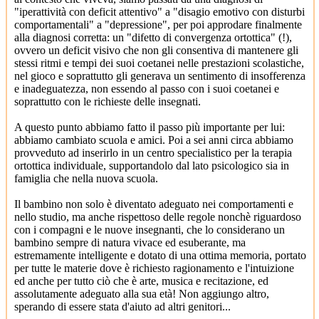
"iperattività con deficit attentivo" a "disagio emotivo con disturbi
comportamentali" a "depressione", per poi approdare finalmente
alla diagnosi corretta: un "difetto di convergenza ortottica" (!),
ovvero un deficit visivo che non gli consentiva di mantenere gli
stessi ritmi e tempi dei suoi coetanei nelle prestazioni scolastiche,
nel gioco e soprattutto gli generava un sentimento di insofferenza
e inadeguatezza, non essendo al passo con i suoi coetanei e
soprattutto con le richieste delle insegnati.
A questo punto abbiamo fatto il passo più importante per lui:
abbiamo cambiato scuola e amici. Poi a sei anni circa abbiamo
provveduto ad inserirlo in un centro specialistico per la terapia
ortottica individuale, supportandolo dal lato psicologico sia in
famiglia che nella nuova scuola.
Il bambino non solo è diventato adeguato nei comportamenti e
nello studio, ma anche rispettoso delle regole nonchè riguardoso
con i compagni e le nuove insegnanti, che lo considerano un
bambino sempre di natura vivace ed esuberante, ma
estremamente intelligente e dotato di una ottima memoria, portato
per tutte le materie dove è richiesto ragionamento e l'intuizione
ed anche per tutto ciò che è arte, musica e recitazione, ed
assolutamente adeguato alla sua età! Non aggiungo altro,
sperando di essere stata d'aiuto ad altri genitori...