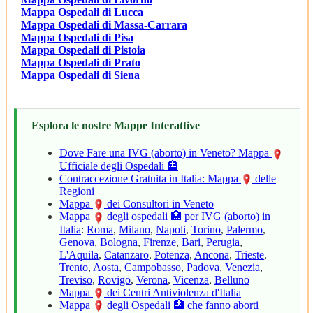
Mappa Ospedali di Lucca
Mappa Ospedali di Massa-Carrara
Mappa Ospedali di Pisa
Mappa Ospedali di Pistoia
Mappa Ospedali di Prato
Mappa Ospedali di Siena
Esplora le nostre Mappe Interattive
Dove Fare una IVG (aborto) in Veneto? Mappa
Ufficiale degli Ospedali 🏥
Contraccezione Gratuita in Italia: Mappa
delle
Regioni
Mappa
dei Consultori in Veneto
Mappa
degli ospedali 🏥 per IVG (aborto) in
Italia
:
Roma
,
Milano
,
Napoli
,
Torino
,
Palermo
,
Genova
,
Bologna
,
Firenze
,
Bari
,
Perugia
,
L'Aquila
,
Catanzaro
,
Potenza
,
Ancona
,
Trieste
,
Trento
,
Aosta
,
Campobasso
,
Padova
,
Venezia
,
Treviso
,
Rovigo
,
Verona
,
Vicenza
,
Belluno
Mappa
dei Centri Antiviolenza d'Italia
Mappa
degli Ospedali 🏥 che fanno aborti