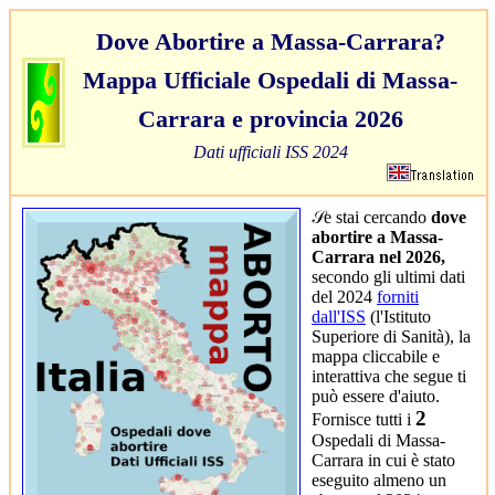
Dove Abortire a Massa-Carrara?
Mappa Ufficiale Ospedali di Massa-
Carrara e provincia 2026
Dati ufficiali ISS 2024
𝒮e stai cercando
dove
abortire a Massa-
Carrara nel 2026,
2
secondo gli ultimi dati
del 2024
forniti
dall'ISS
(l'Istituto
2
Superiore di Sanità), la
mappa cliccabile e
2
interattiva che segue ti
può essere d'aiuto.
2
Fornisce tutti i
Ospedali di Massa-
2
Carrara in cui è stato
eseguito almeno un