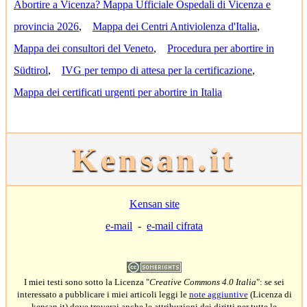
Abortire a Vicenza? Mappa Ufficiale Ospedali di Vicenza e
provincia 2026
,
Mappa dei Centri Antiviolenza d'Italia
,
Mappa dei consultori del Veneto
,
Procedura per abortire in
Südtirol
,
IVG per tempo di attesa per la certificazione
,
Mappa dei certificati urgenti per abortire in Italia
Kensan.it
Kensan site
e-mail
-
e-mail cifrata
I miei testi sono sotto la Licenza "
Creative Commons 4.0 Italia
": se sei
interessato a pubblicare i miei articoli leggi le
note aggiuntive
(Licenza di
kensan.it) dove troverai anche le attribuzioni dei diritti per tutte le