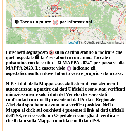
2
🔴 Tocca un punto
per informazioni
2
2
Leaflet
| © OpenStreetMap contributors
I dischetti segnaposto
sulla cartina stanno a indicare che
quell'ospedale 🏥 fa
Zero
aborti in un anno. Toccate il
2
pulsantino con la scritta "🔄 MAPPA 2024" per passare alla
MAPPA 2023. Le casette viola
indicano gli
ospedali/consultori dove l'aborto vero e proprio si fa a casa.
N.B.: i dati della Mappa sono stati ottenuti con strumenti
automatizzati a partire dai dati Ufficiali e sono stati verificati
minuziosamente solo i dati del Veneto che sono stati
confrontati con quelli provenienti dal Portale Regionale.
Altri dati spot hanno avuto una verifica positiva. Nella
2
Mappa al click sui cerchietti è presente il link ai dati ufficiali
dell'ISS, se si è scelto un Ospedale si consiglia di verificare
che il dato sulla Mappa coincida con il dato ISS.