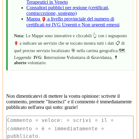
Terapeutici in Veneto
Consultori pubblici per regione (certificati,
contraccezione, sostegno)
Mappa
a livello provinciale del numero di
certificati 📜 IVG Urgenti e Non urgenti emessi
Nota:
Le Mappe sono interattive e cliccabili 👆 con i segnaposto
a indicare un servizio che se toccato mostra tutti i dati 📋 di
quel preciso servizio localizzato 🎯 nella cartina geografica 🗺️.
Leggenda
:
IVG
:
I
nterruzione
V
olontaria di
G
ravidanza, 💊
aborto
volontario.
Non dimenticatevi di mettere la vostra opinione: scrivete il
commento, premete "Inserisci" e il commento è immediatamente
pubblicato nell'area qui sotto: grazie!