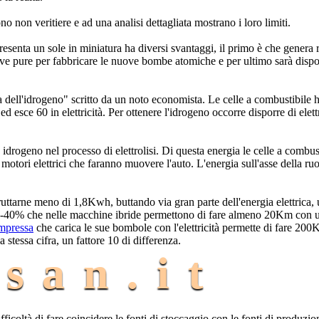
 non veritiere e ad una analisi dettagliata mostrano i loro limiti.
enta un sole in miniatura ha diversi svantaggi, il primo è che genera rif
ve pure per fabbricare le nuove bombe atomiche e per ultimo sarà dispon
ia dell'idrogeno" scritto da un noto economista. Le celle a combustibile
 esce 60 in elettricità. Per ottenere l'idrogeno occorre disporre di elet
idrogeno nel processo di elettrolisi. Di questa energia le celle a combus
tori elettrici che faranno muovere l'auto. L'energia sull'asse della ruo
fruttarne meno di 1,8Kwh, buttando via gran parte dell'energia elettrica
35-40% che nelle macchine ibride permettono di fare almeno 20Km con u
ompressa
che carica le sue bombole con l'elettricità permette di fare 20
 stessa cifra, un fattore 10 di differenza.
san.it
fficoltà di fare coincidere le fonti di stoccaggio con le fonti di produzio