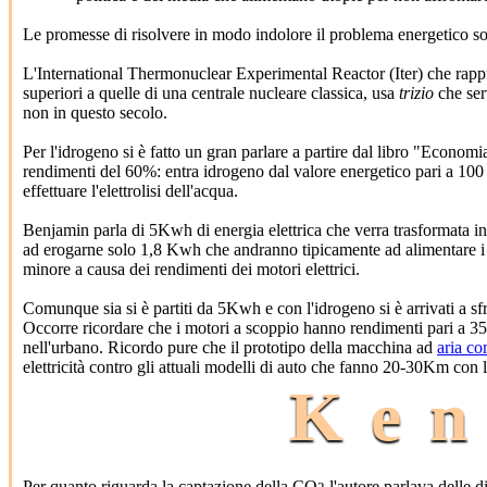
Le promesse di risolvere in modo indolore il problema energetico sono
L'International Thermonuclear Experimental Reactor (Iter) che rappres
superiori a quelle di una centrale nucleare classica, usa
trizio
che ser
non in questo secolo.
Per l'idrogeno si è fatto un gran parlare a partire dal libro "Econom
rendimenti del 60%: entra idrogeno dal valore energetico pari a 100 ed
effettuare l'elettrolisi dell'acqua.
Benjamin parla di 5Kwh di energia elettrica che verra trasformata in 
ad erogarne solo 1,8 Kwh che andranno tipicamente ad alimentare i mo
minore a causa dei rendimenti dei motori elettrici.
Comunque sia si è partiti da 5Kwh e con l'idrogeno si è arrivati a s
Occorre ricordare che i motori a scoppio hanno rendimenti pari a 
nell'urbano. Ricordo pure che il prototipo della macchina ad
aria c
elettricità contro gli attuali modelli di auto che fanno 20-30Km con la
Ken
Per quanto riguarda la captazione della CO
l'autore parlava delle di