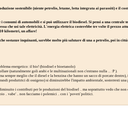
oduzione sostenibile (niente petrolio, letame, lotta integrata ai parassiti) e il cos
i consumi di automobili e si può utilizzare il biodiesel. Si pensi a una centrale 
sa che usi tale elettricità. L'energia elettrica costerebbe tre volte il prezzo att
10 kilometri, un affare!
he sostanze inquinanti, sarebbe molto più salutare di una a petrolio, poi in città
oblema energetico: il bio! (biodisel e bioetanolo)
llare (naturalmente goli arabi e le multinazionali non c'entrano nulla ... :P ).
. ma sempre meglio che il diesel e la benzina che hanno un sacco di porcate dentro), 
randi produttrici di ossigeno) si diminuirebbe l'impatto ambientale, sosterresti una 
inuito i contributi per le produzioni del biodisel .. ma soprattutto vedo che non c'
io .. vabe' .. non facciamo i polemici .. con i `poveri`politici.