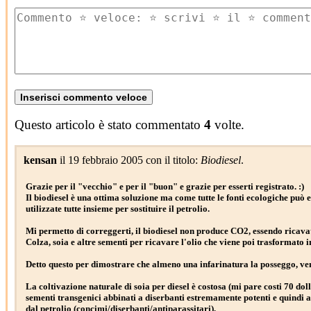
Questo articolo è stato commentato
4
volte.
kensan
il 19 febbraio 2005 con il titolo:
Biodiesel
.
Grazie per il "vecchio" e per il "buon" e grazie per esserti registrato. :)
Il biodiesel è una ottima soluzione ma come tutte le fonti ecologiche può e
utilizzate tutte insieme per sostituire il petrolio.
Mi permetto di correggerti, il biodiesel non produce CO2, essendo ricavat
Colza, soia e altre sementi per ricavare l'olio che viene poi trasformato 
Detto questo per dimostrare che almeno una infarinatura la posseggo, ven
La coltivazione naturale di soia per diesel è costosa (mi pare costi 70 doll
sementi transgenici abbinati a diserbanti estremamente potenti e quindi a 
dal petrolio (concimi/diserbanti/antiparassitari).