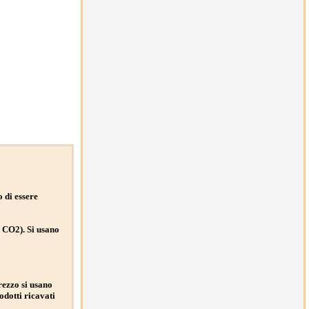
o di essere
e CO2). Si usano
prezzo si usano
odotti ricavati