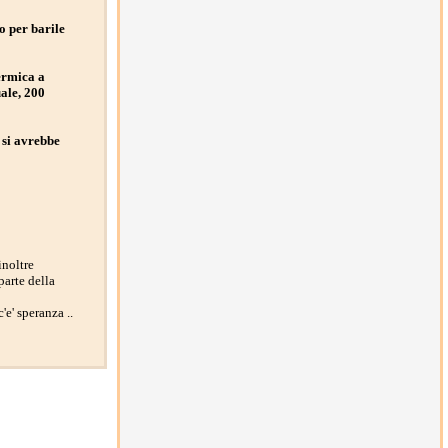
to per barile
termica a
uale, 200
 si avrebbe
inoltre
parte della
e' speranza ..