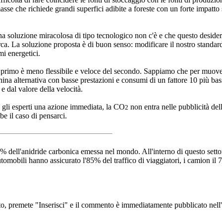
se che richiede grandi superfici adibite a foreste con un forte impatto s
 una soluzione miracolosa di tipo tecnologico non c'è e che questo desider
erca. La soluzione proposta è di buon senso: modificare il nostro standard 
i energetici.
primo è meno flessibile e veloce del secondo. Sappiamo che per muove
ina alternativa con basse prestazioni e consumi di un fattore 10 più bas
 dal valore della velocità.
do gli esperti una azione immediata, la CO
non entra nelle pubblicità del
2
e il caso di pensarci.
25% dell'anidride carbonica emessa nel mondo. All'interno di questo sett
automobili hanno assicurato l'85% del traffico di viaggiatori, i camion il
to, premete "Inserisci" e il commento è immediatamente pubblicato nell'a