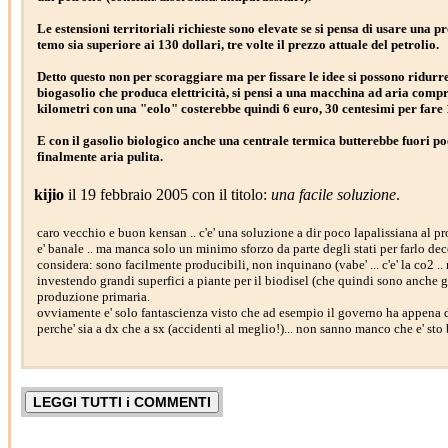
Le estensioni territoriali richieste sono elevate se si pensa di usare una pr
temo sia superiore ai 130 dollari, tre volte il prezzo attuale del petrolio.
Detto questo non per scoraggiare ma per fissare le idee si possono ridurre 
biogasolio che produca elettricità, si pensi a una macchina ad aria compres
kilometri con una "eolo" costerebbe quindi 6 euro, 30 centesimi per fare 
E con il gasolio biologico anche una centrale termica butterebbe fuori poc
finalmente aria pulita.
kijio
il 19 febbraio 2005 con il titolo:
una facile soluzione
.
caro vecchio e buon kensan .. c'e' una soluzione a dir poco lapalissiana al pr
e' banale .. ma manca solo un minimo sforzo da parte degli stati per farlo deco
considera: sono facilmente producibili, non inquinano (vabe' ... c'e' la co2 .
investendo grandi superfici a piante per il biodisel (che quindi sono anche g
produzione primaria.
ovviamente e' solo fantascienza visto che ad esempio il governo ha appena dim
perche' sia a dx che a sx (accidenti al meglio!)... non sanno manco che e' sto b