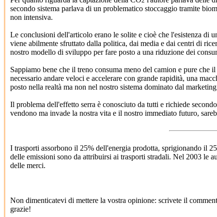
2
secondo sistema parlava di un problematico stoccaggio tramite biomas
non intensiva.
Le conclusioni dell'articolo erano le solite e cioè che l'esistenza di
viene abilmente sfruttato dalla politica, dai media e dai centri di ric
nostro modello di sviluppo per fare posto a una riduzione dei consum
Sappiamo bene che il treno consuma meno del camion e pure che il 
necessario andare veloci e accelerare con grande rapidità, una macch
posto nella realtà ma non nel nostro sistema dominato dal marketing e
Il problema dell'effetto serra è conosciuto da tutti e richiede secon
vendono ma invade la nostra vita e il nostro immediato futuro, sarebb
I trasporti assorbono il 25% dell'energia prodotta, sprigionando il 
delle emissioni sono da attribuirsi ai trasporti stradali. Nel 2003 le 
delle merci.
Non dimenticatevi di mettere la vostra opinione: scrivete il commen
grazie!