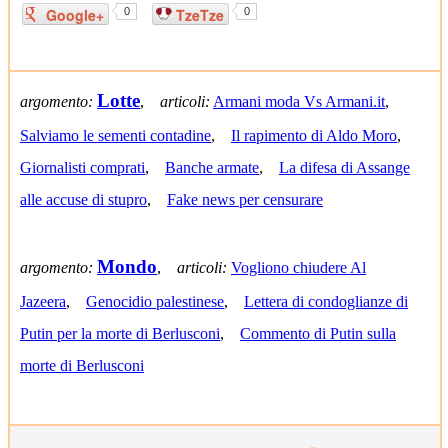
Google+
0
TzeTze
0
Lotte
argomento:
,
articoli:
Armani moda Vs Armani.it
,
Salviamo le sementi contadine
,
Il rapimento di Aldo Moro
,
Giornalisti comprati
,
Banche armate
,
La difesa di Assange
alle accuse di stupro
,
Fake news per censurare
Mondo
argomento:
,
articoli:
Vogliono chiudere Al
Jazeera
,
Genocidio palestinese
,
Lettera di condoglianze di
Putin per la morte di Berlusconi
,
Commento di Putin sulla
morte di Berlusconi