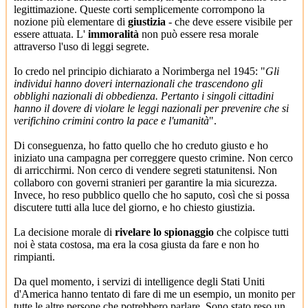
legittimazione. Queste corti semplicemente corrompono la
nozione più elementare di
giustizia
- che deve essere visibile per
essere attuata. L'
immoralità
non può essere resa morale
attraverso l'uso di leggi segrete.
Io credo nel principio dichiarato a Norimberga nel 1945: "
Gli
individui hanno doveri internazionali che trascendono gli
obblighi nazionali di obbedienza. Pertanto i singoli cittadini
hanno il dovere di violare le leggi nazionali per prevenire che si
verifichino crimini contro la pace e l'umanità
".
Di conseguenza, ho fatto quello che ho creduto giusto e ho
iniziato una campagna per correggere questo crimine. Non cerco
di arricchirmi. Non cerco di vendere segreti statunitensi. Non
collaboro con governi stranieri per garantire la mia sicurezza.
Invece, ho reso pubblico quello che ho saputo, così che si possa
discutere tutti alla luce del giorno, e ho chiesto giustizia.
La decisione morale di
rivelare lo spionaggio
che colpisce tutti
noi è stata costosa, ma era la cosa giusta da fare e non ho
rimpianti.
Da quel momento, i servizi di intelligence degli Stati Uniti
d'America hanno tentato di fare di me un esempio, un monito per
tutte le altre persone che potrebbero parlare. Sono stato reso un