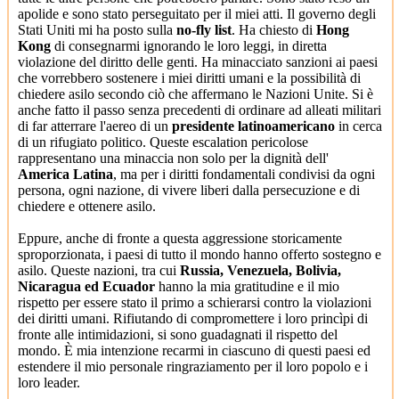
apolide e sono stato perseguitato per il miei atti. Il governo degli
Stati Uniti mi ha posto sulla
no-fly list
. Ha chiesto di
Hong
Kong
di consegnarmi ignorando le loro leggi, in diretta
violazione del diritto delle genti. Ha minacciato sanzioni ai paesi
che vorrebbero sostenere i miei diritti umani e la possibilità di
chiedere asilo secondo ciò che affermano le Nazioni Unite. Si è
anche fatto il passo senza precedenti di ordinare ad alleati militari
di far atterrare l'aereo di un
presidente latinoamericano
in cerca
di un rifugiato politico. Queste escalation pericolose
rappresentano una minaccia non solo per la dignità dell'
America Latina
, ma per i diritti fondamentali condivisi da ogni
persona, ogni nazione, di vivere liberi dalla persecuzione e di
chiedere e ottenere asilo.
Eppure, anche di fronte a questa aggressione storicamente
sproporzionata, i paesi di tutto il mondo hanno offerto sostegno e
asilo. Queste nazioni, tra cui
Russia, Venezuela, Bolivia,
Nicaragua ed Ecuador
hanno la mia gratitudine e il mio
rispetto per essere stato il primo a schierarsi contro la violazioni
dei diritti umani. Rifiutando di compromettere i loro princìpi di
fronte alle intimidazioni, si sono guadagnati il ​​rispetto del
mondo. È mia intenzione recarmi in ciascuno di questi paesi ed
estendere il mio personale ringraziamento per il loro popolo e i
loro leader.