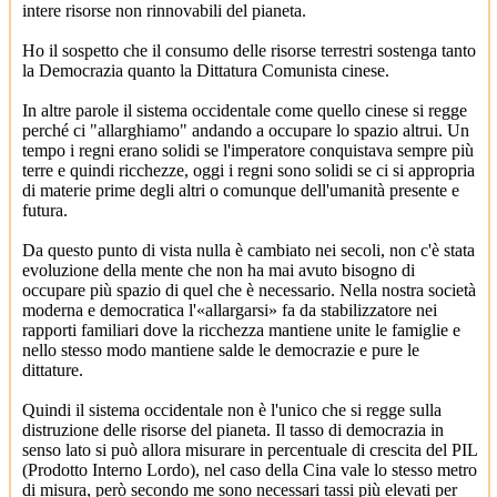
intere risorse non rinnovabili del pianeta.
Ho il sospetto che il consumo delle risorse terrestri sostenga tanto
la Democrazia quanto la Dittatura Comunista cinese.
In altre parole il sistema occidentale come quello cinese si regge
perché ci "allarghiamo" andando a occupare lo spazio altrui. Un
tempo i regni erano solidi se l'imperatore conquistava sempre più
terre e quindi ricchezze, oggi i regni sono solidi se ci si appropria
di materie prime degli altri o comunque dell'umanità presente e
futura.
Da questo punto di vista nulla è cambiato nei secoli, non c'è stata
evoluzione della mente che non ha mai avuto bisogno di
occupare più spazio di quel che è necessario. Nella nostra società
moderna e democratica l'«allargarsi» fa da stabilizzatore nei
rapporti familiari dove la ricchezza mantiene unite le famiglie e
nello stesso modo mantiene salde le democrazie e pure le
dittature.
Quindi il sistema occidentale non è l'unico che si regge sulla
distruzione delle risorse del pianeta. Il tasso di democrazia in
senso lato si può allora misurare in percentuale di crescita del PIL
(Prodotto Interno Lordo), nel caso della Cina vale lo stesso metro
di misura, però secondo me sono necessari tassi più elevati per