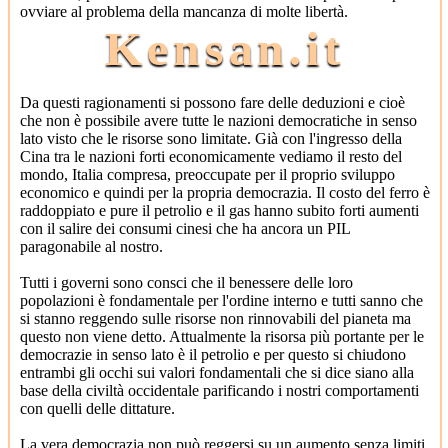
ovviare al problema della mancanza di molte libertà.
Kensan.it
Da questi ragionamenti si possono fare delle deduzioni e cioè
che non è possibile avere tutte le nazioni democratiche in senso
lato visto che le risorse sono limitate. Già con l'ingresso della
Cina tra le nazioni forti economicamente vediamo il resto del
mondo, Italia compresa, preoccupate per il proprio sviluppo
economico e quindi per la propria democrazia. Il costo del ferro è
raddoppiato e pure il petrolio e il gas hanno subito forti aumenti
con il salire dei consumi cinesi che ha ancora un PIL
paragonabile al nostro.
Tutti i governi sono consci che il benessere delle loro
popolazioni è fondamentale per l'ordine interno e tutti sanno che
si stanno reggendo sulle risorse non rinnovabili del pianeta ma
questo non viene detto. Attualmente la risorsa più portante per le
democrazie in senso lato è il petrolio e per questo si chiudono
entrambi gli occhi sui valori fondamentali che si dice siano alla
base della civiltà occidentale parificando i nostri comportamenti
con quelli delle dittature.
La vera democrazia non può reggersi su un aumento senza limiti