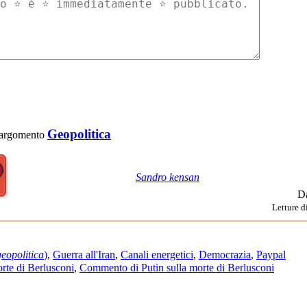
Geopolitica
 l'argomento
Sandro kensan
D
Letture d
geopolitica
)
,
Guerra all'Iran
,
Canali energetici
,
Democrazia
,
Paypal
orte di Berlusconi
,
Commento di Putin sulla morte di Berlusconi