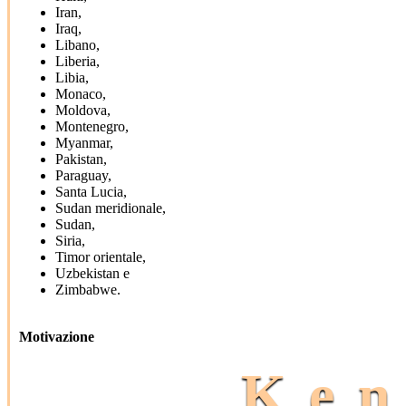
Iran,
Iraq,
Libano,
Liberia,
Libia,
Monaco,
Moldova,
Montenegro,
Myanmar,
Pakistan,
Paraguay,
Santa Lucia,
Sudan meridionale,
Sudan,
Siria,
Timor orientale,
Uzbekistan e
Zimbabwe.
Motivazione
Ken