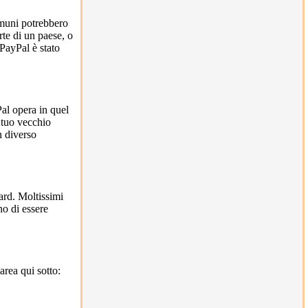
omuni potrebbero
rte di un paese, o
PayPal è stato
Pal opera in quel
l tuo vecchio
n diverso
ard. Moltissimi
no di essere
rea qui sotto: