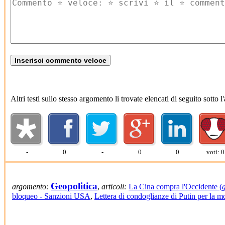
Altri testi sullo stesso argomento li trovate elencati di seguito sotto
-
0
-
0
0
voti: 0
Geopolitica
argomento:
,
articoli:
La Cina compra l'Occidente (
bloqueo - Sanzioni USA
,
Lettera di condoglianze di Putin per la m