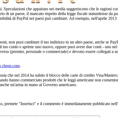
i. Speculazioni che appaiono nei media suggeriscono che le ragioni c
io di un paese, il mancato rispetto della legge fiscale statunitense da pa
nibilità di PayPal nei paesi può cambiare. Ad esempio, nell'aprile 2013 
osti, non puoi cambiare il tuo indirizzo in un altro paese, anche se Pay
re il tuo conto e aprirne uno nuovo, oppure puoi avere due conti - uno ne
iverso (premier, personale o commerciale) e devono essere collegati a u
su chron.com
.
sia che nel 2014 ha subito il blocco delle carte di credito Visa/Masterc
l quando hanno commerciato prodotti che le leggi americane non consento
è anche un'arma in mano al Governo americano.
to, premete "Inserisci" e il commento è immediatamente pubblicato nell'a