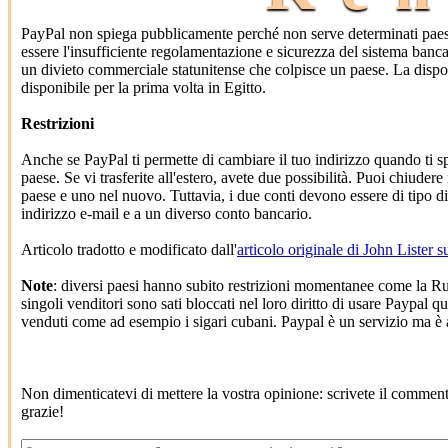
PayPal non spiega pubblicamente perché non serve determinati paes
essere l'insufficiente regolamentazione e sicurezza del sistema bancar
un divieto commerciale statunitense che colpisce un paese. La dispo
disponibile per la prima volta in Egitto.
Restrizioni
Anche se PayPal ti permette di cambiare il tuo indirizzo quando ti sp
paese. Se vi trasferite all'estero, avete due possibilità. Puoi chiude
paese e uno nel nuovo. Tuttavia, i due conti devono essere di tipo d
indirizzo e-mail e a un diverso conto bancario.
Articolo tradotto e modificato dall'
articolo originale di John Lister 
Note
: diversi paesi hanno subito restrizioni momentanee come la Rus
singoli venditori sono sati bloccati nel loro diritto di usare Paypa
venduti come ad esempio i sigari cubani. Paypal è un servizio ma 
Non dimenticatevi di mettere la vostra opinione: scrivete il commen
grazie!