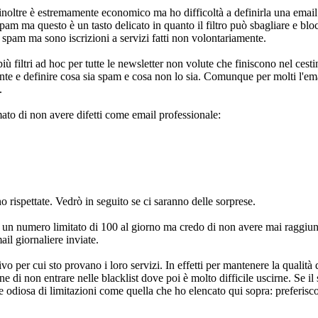
oltre è estremamente economico ma ho difficoltà a definirla una email 
am ma questo è un tasto delicato in quanto il filtro può sbagliare e bloc
spam ma sono iscrizioni a servizi fatti non volontariamente.
più filtri ad hoc per tutte le newsletter non volute che finiscono nel ces
ente e definire cosa sia spam e cosa non lo sia. Comunque per molti l'em
.
to di non avere difetti come email professionale:
o rispettate. Vedrò in seguito se ci saranno delle sorprese.
in un numero limitato di 100 al giorno ma credo di non avere mai raggiunt
l giornaliere inviate.
vo per cui sto provano i loro servizi. In effetti per mantenere la qualità 
i non entrare nelle blacklist dove poi è molto difficile uscirne. Se il 
 odiosa di limitazioni come quella che ho elencato qui sopra: preferisco 