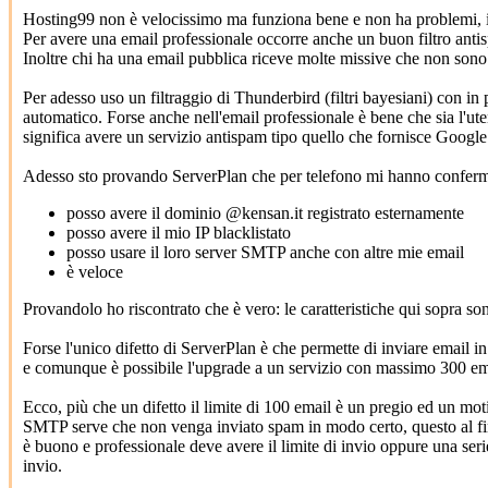
Hosting99 non è velocissimo ma funziona bene e non ha problemi, in
Per avere una email professionale occorre anche un buon filtro antisp
Inoltre chi ha una email pubblica riceve molte missive che non sono 
Per adesso uso un filtraggio di Thunderbird (filtri bayesiani) con in 
automatico. Forse anche nell'email professionale è bene che sia l'ut
significa avere un servizio antispam tipo quello che fornisce Google
Adesso sto provando ServerPlan che per telefono mi hanno conferma
posso avere il dominio @kensan.it registrato esternamente
posso avere il mio IP blacklistato
posso usare il loro server SMTP anche con altre mie email
è veloce
Provandolo ho riscontrato che è vero: le caratteristiche qui sopra son
Forse l'unico difetto di ServerPlan è che permette di inviare email 
e comunque è possibile l'upgrade a un servizio con massimo 300 emai
Ecco, più che un difetto il limite di 100 email è un pregio ed un moti
SMTP serve che non venga inviato spam in modo certo, questo al fine d
è buono e professionale deve avere il limite di invio oppure una serie
invio.