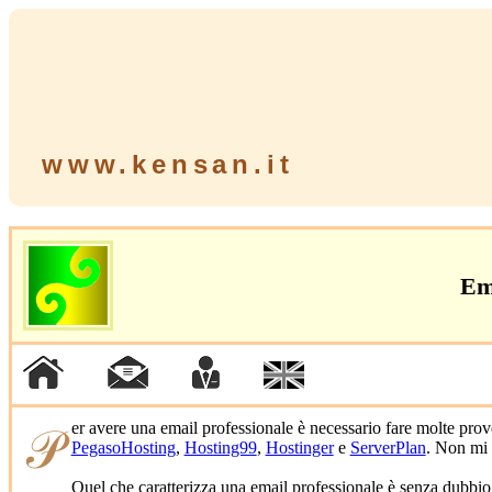
www.kensan.it
Em
𝒫er avere una email professionale è necessario fare molte pro
PegasoHosting
,
Hosting99
,
Hostinger
e
ServerPlan
. Non mi 
Quel che caratterizza una email professionale è senza dubbio la