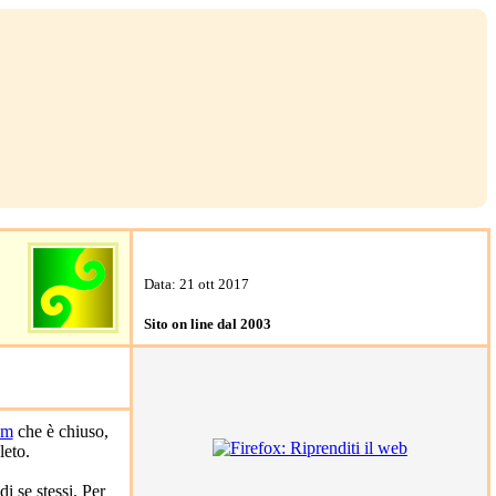
Data: 21 ott 2017
Sito on line dal 2003
om
che è chiuso,
leto.
i se stessi. Per