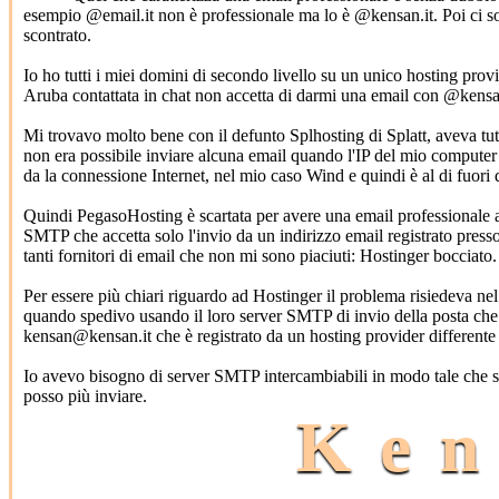
esempio @email.it non è professionale ma lo è @kensan.it. Poi ci s
scontrato.
Io ho tutti i miei domini di secondo livello su un unico hosting pr
Aruba contattata in chat non accetta di darmi una email con @kensan.i
Mi trovavo molto bene con il defunto Splhosting di Splatt, aveva tut
non era possibile inviare alcuna email quando l'IP del mio computer r
da la connessione Internet, nel mio caso Wind e quindi è al di fuori 
Quindi PegasoHosting è scartata per avere una email professionale a 
SMTP che accetta solo l'invio da un indirizzo email registrato pres
tanti fornitori di email che non mi sono piaciuti: Hostinger bocciato.
Per essere più chiari riguardo ad Hostinger il problema risiedeva nel f
quando spedivo usando il loro server SMTP di invio della posta che 
kensan@kensan.it che è registrato da un hosting provider differente d
Io avevo bisogno di server SMTP intercambiabili in modo tale che se
posso più inviare.
Ken