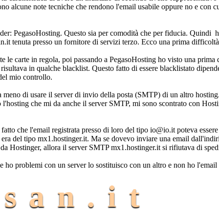
ono alcune note tecniche che rendono l'email usabile oppure no e con c
ovider: PegasoHosting. Questo sia per comodità che per fiducia. Quindi h
t tenuta presso un fornitore di servizi terzo. Ecco una prima difficoltà
te le carte in regola, poi passando a PegasoHosting ho visto una prima di
isultava in qualche blacklist. Questo fatto di essere blacklistato dipend
del mio controllo.
meno di usare il server di invio della posta (SMTP) di un altro hosting
so l'hosting che mi da anche il server SMTP, mi sono scontrato con Hosti
atto che l'email registrata presso di loro del tipo io@io.it poteva essere 
era del tipo mx1.hostinger.it. Ma se dovevo inviare una email dall'indir
a Hostinger, allora il server SMTP mx1.hostinger.it si rifiutava di sped
 ho problemi con un server lo sostituisco con un altro e non ho l'email
san.it