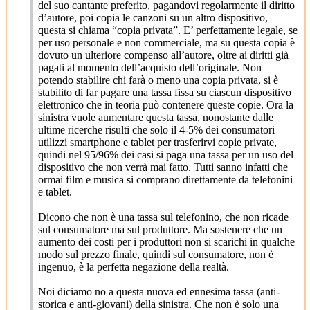
del suo cantante preferito, pagandovi regolarmente il diritto
d’autore, poi copia le canzoni su un altro dispositivo,
questa si chiama “copia privata”. E’ perfettamente legale, se
per uso personale e non commerciale, ma su questa copia è
dovuto un ulteriore compenso all’autore, oltre ai diritti già
pagati al momento dell’acquisto dell’originale. Non
potendo stabilire chi farà o meno una copia privata, si è
stabilito di far pagare una tassa fissa su ciascun dispositivo
elettronico che in teoria può contenere queste copie. Ora la
sinistra vuole aumentare questa tassa, nonostante dalle
ultime ricerche risulti che solo il 4-5% dei consumatori
utilizzi smartphone e tablet per trasferirvi copie private,
quindi nel 95/96% dei casi si paga una tassa per un uso del
dispositivo che non verrà mai fatto. Tutti sanno infatti che
ormai film e musica si comprano direttamente da telefonini
e tablet.
Dicono che non è una tassa sul telefonino, che non ricade
sul consumatore ma sul produttore. Ma sostenere che un
aumento dei costi per i produttori non si scarichi in qualche
modo sul prezzo finale, quindi sul consumatore, non è
ingenuo, è la perfetta negazione della realtà.
Noi diciamo no a questa nuova ed ennesima tassa (anti-
storica e anti-giovani) della sinistra. Che non è solo una