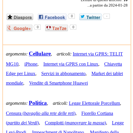
...a partire da 2024-01-28
Diaspora
Facebook
0
Twitter
-
Google+
0
TzeTze
0
Cellulare
argomento:
,
articoli:
Internet via GPRS: TELIT
MG10
,
iPhone
,
Internet via GPRS con Linux
,
Chiavetta
Edge per Linux
,
Servizi in abbonamento
,
Market dei tablet
mondiale
,
Vendite di Smartphone Huawei
Politica
argomento:
,
articoli:
Legge Elettorale Porcellum
,
Censura (
bavaglio alla rete delle reti
)
,
Fiorello Cortiana
(
partito dei Verdi
)
,
Complotti (
manovrare la massa
)
,
Legge
Levi-Prodi
,
Impeachment di Napolitano
,
Manifesto della