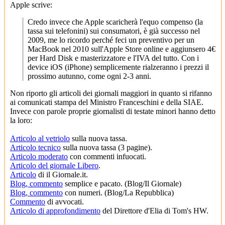
Apple scrive:
Credo invece che Apple scaricherà l'equo compenso (la
tassa sui telefonini) sui consumatori, è già successo nel
2009, me lo ricordo perché feci un preventivo per un
MacBook nel 2010 sull'Apple Store online e aggiunsero 4€
per Hard Disk e masterizzatore e l'IVA del tutto. Con i
device iOS (iPhone) semplicemente rialzeranno i prezzi il
prossimo autunno, come ogni 2-3 anni.
Non riporto gli articoli dei giornali maggiori in quanto si rifanno
ai comunicati stampa del Ministro Franceschini e della SIAE.
Invece con parole proprie giornalisti di testate minori hanno detto
la loro:
Articolo al vetriolo
sulla nuova tassa.
Articolo tecnico
sulla nuova tassa (3 pagine).
Articolo moderato
con commenti infuocati.
Articolo del giornale Libero
.
Articolo
di il Giornale.it.
Blog, commento
semplice e pacato. (Blog/Il Giornale)
Blog, commento
con numeri. (Blog/La Repubblica)
Commento
di avvocati.
Articolo di approfondimento
del Direttore d'Elia di Tom's HW.