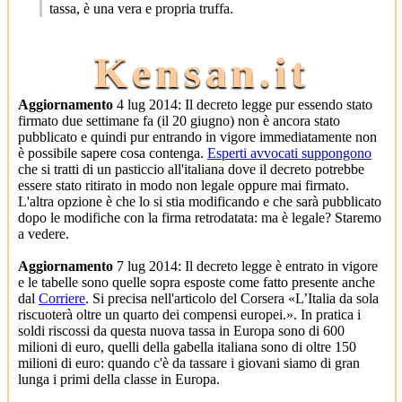
tassa, è una vera e propria truffa.
Kensan.it
Aggiornamento
4 lug 2014: Il decreto legge pur essendo stato
firmato due settimane fa (il 20 giugno) non è ancora stato
pubblicato e quindi pur entrando in vigore immediatamente non
è possibile sapere cosa contenga.
Esperti avvocati suppongono
che si tratti di un pasticcio all'italiana dove il decreto potrebbe
essere stato ritirato in modo non legale oppure mai firmato.
L'altra opzione è che lo si stia modificando e che sarà pubblicato
dopo le modifiche con la firma retrodatata: ma è legale? Staremo
a vedere.
Aggiornamento
7 lug 2014: Il decreto legge è entrato in vigore
e le tabelle sono quelle sopra esposte come fatto presente anche
dal
Corriere
. Si precisa nell'articolo del Corsera «L’Italia da sola
riscuoterà oltre un quarto dei compensi europei.». In pratica i
soldi riscossi da questa nuova tassa in Europa sono di 600
milioni di euro, quelli della gabella italiana sono di oltre 150
milioni di euro: quando c'è da tassare i giovani siamo di gran
lunga i primi della classe in Europa.