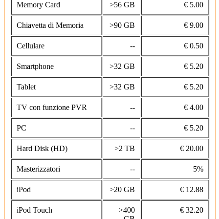
Memory Card
>56 GB
€ 5.00
Chiavetta di Memoria
>90 GB
€ 9.00
Cellulare
--
€ 0.50
Smartphone
>32 GB
€ 5.20
Tablet
>32 GB
€ 5.20
TV con funzione PVR
--
€ 4.00
PC
--
€ 5.20
Hard Disk (HD)
>2 TB
€ 20.00
Masterizzatori
--
5%
iPod
>20 GB
€ 12.88
iPod Touch
>400
€ 32.20
GB