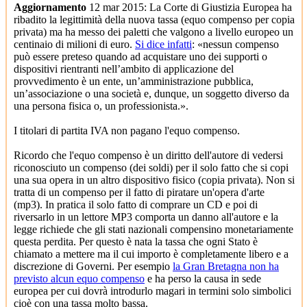
Aggiornamento
12 mar 2015: La Corte di Giustizia Europea ha
ribadito la legittimità della nuova tassa (equo compenso per copia
privata) ma ha messo dei paletti che valgono a livello europeo un
centinaio di milioni di euro.
Si dice infatti
: «nessun compenso
può essere preteso quando ad acquistare uno dei supporti o
dispositivi rientranti nell’ambito di applicazione del
provvedimento è un ente, un’amministrazione pubblica,
un’associazione o una società e, dunque, un soggetto diverso da
una persona fisica o, un professionista.».
I titolari di partita IVA non pagano l'equo compenso.
Ricordo che l'equo compenso è un diritto dell'autore di vedersi
riconosciuto un compenso (dei soldi) per il solo fatto che si copi
una sua opera in un altro dispositivo fisico (copia privata). Non si
tratta di un compenso per il fatto di piratare un'opera d'arte
(mp3). In pratica il solo fatto di comprare un CD e poi di
riversarlo in un lettore MP3 comporta un danno all'autore e la
legge richiede che gli stati nazionali compensino monetariamente
questa perdita. Per questo è nata la tassa che ogni Stato è
chiamato a mettere ma il cui importo è completamente libero e a
discrezione di Governi. Per esempio
la Gran Bretagna non ha
previsto alcun equo compenso
e ha perso la causa in sede
europea per cui dovrà introdurlo magari in termini solo simbolici
cioè con una tassa molto bassa.