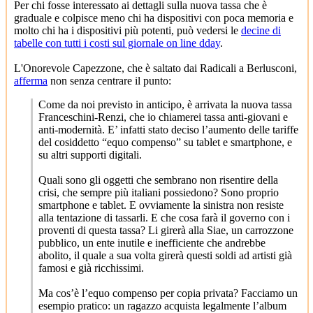
Per chi fosse interessato ai dettagli sulla nuova tassa che è
graduale e colpisce meno chi ha dispositivi con poca memoria e
molto chi ha i dispositivi più potenti, può vedersi le
decine di
tabelle con tutti i costi sul giornale on line dday
.
L'Onorevole Capezzone, che è saltato dai Radicali a Berlusconi,
afferma
non senza centrare il punto:
Come da noi previsto in anticipo, è arrivata la nuova tassa
Franceschini-Renzi, che io chiamerei tassa anti-giovani e
anti-modernità. E’ infatti stato deciso l’aumento delle tariffe
del cosiddetto “equo compenso” su tablet e smartphone, e
su altri supporti digitali.
Quali sono gli oggetti che sembrano non risentire della
crisi, che sempre più italiani possiedono? Sono proprio
smartphone e tablet. E ovviamente la sinistra non resiste
alla tentazione di tassarli. E che cosa farà il governo con i
proventi di questa tassa? Li girerà alla Siae, un carrozzone
pubblico, un ente inutile e inefficiente che andrebbe
abolito, il quale a sua volta girerà questi soldi ad artisti già
famosi e già ricchissimi.
Ma cos’è l’equo compenso per copia privata? Facciamo un
esempio pratico: un ragazzo acquista legalmente l’album