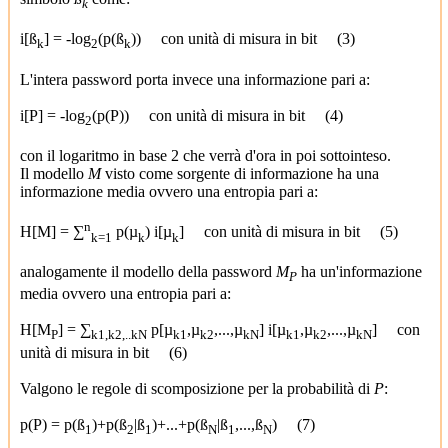
k
i[ß
] = -log
(p(ß
)) con unità di misura in bit (3)
k
2
k
L'intera password porta invece una informazione pari a:
i[P] = -log
(p(P)) con unità di misura in bit (4)
2
con il logaritmo in base 2 che verrà d'ora in poi sottointeso.
Il modello
M
visto come sorgente di informazione ha una
informazione media ovvero una entropia pari a:
n
H[M] = ∑
p(µ
) i[µ
] con unità di misura in bit (5)
k=1
k
k
analogamente il modello della password
M
ha un'informazione
P
media ovvero una entropia pari a:
H[M
] = ∑
p[µ
,µ
,...,µ
] i[µ
,µ
,...,µ
] con
P
k1,k2,..kN
k1
k2
kN
k1
k2
kN
unità di misura in bit (6)
Valgono le regole di scomposizione per la probabilità di
P
:
p(P) = p(ß
)+p(ß
|ß
)+...+p(ß
|ß
,...,ß
) (7)
1
2
1
N
1
N