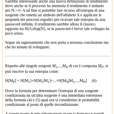
Sarebbe interessante anche una nuova definizione di rendimento
dove anche se il processo ha memoria il rendimento è unitario
per N->∞. A tal fine si potrebbe fare ricorso all'entropia di una
sorgente che emetta un simbolo dell'alfabeto A e applicare le
proprietà dei processi ergodici per ricavare tale entropia da una
password infinita, il rendimento sarebbe allora il classico
rapporto tra H(A)/log(N), se la password è breve tale sviluppo ha
poco senso.
Segue un ragionamento che non porta a nessuna conclusione ma
che ho tentato di sviluppare.
Rispetto alle singole sorgenti
M
,...,M
di cui è composta
M
, si
1
N
P
può riscrive la sua entropia come:
H[M
] = H[M
]+H[M
|M
]+...+H[M
|M
,...,M
] (6)
P
1
2
1
N
1
N
Dove la formula per determinare l'entropia di una sorgente
condizionata da un'altra sorgente è una immediata estensione
della formula (4) e (5) qual ora si considerino le probabilità
condizionate al posto di quelle incondizionate.
A questo punto le mie informazioni sicure si fermano e quindi