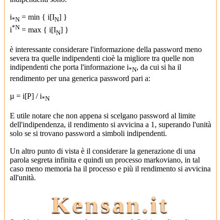
i
= min { i[I
] }
*N
N
*N
i
= max { i[I
] }
N
è interessante considerare l'informazione della password meno
severa tra quelle indipendenti cioè la migliore tra quelle non
indipendenti che porta l'informazione i
, da cui si ha il
*N
rendimento per una generica password pari a:
µ = i[P] / i
*N
E utile notare che non appena si scelgano password al limite
dell'indipendenza, il rendimento si avvicina a 1, superando l'unità
solo se si trovano password a simboli indipendenti.
Un altro punto di vista è il considerare la generazione di una
parola segreta infinita e quindi un processo markoviano, in tal
caso meno memoria ha il processo e più il rendimento si avvicina
all'unità.
Kensan.it