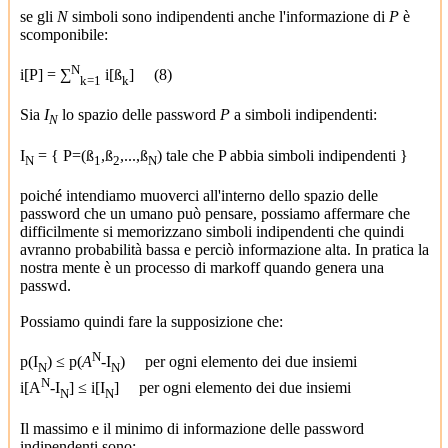
se gli
N
simboli sono indipendenti anche l'informazione di
P
è
scomponibile:
N
i[P] = ∑
i[ß
] (8)
k=1
k
Sia
I
lo spazio delle password
P
a simboli indipendenti:
N
I
= { P=(ß
,ß
,...,ß
) tale che P abbia simboli indipendenti }
N
1
2
N
poiché intendiamo muoverci all'interno dello spazio delle
password che un umano può pensare, possiamo affermare che
difficilmente si memorizzano simboli indipendenti che quindi
avranno probabilità bassa e perciò informazione alta. In pratica la
nostra mente è un processo di markoff quando genera una
passwd.
Possiamo quindi fare la supposizione che:
N
p(I
) ≤ p(
A
-I
) per ogni elemento dei due insiemi
N
N
N
i[A
-I
] ≤ i[I
] per ogni elemento dei due insiemi
N
N
Il massimo e il minimo di informazione delle password
indipendenti sono: