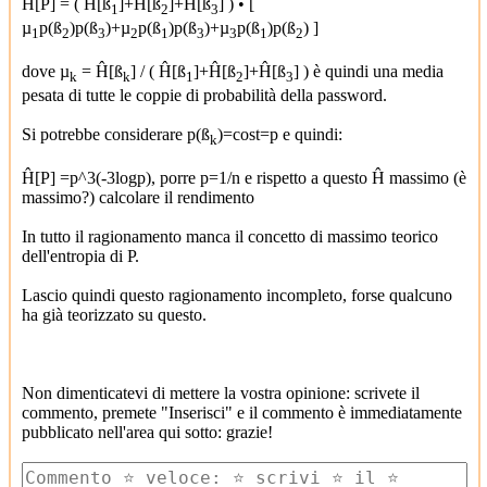
Ĥ[P] = ( Ĥ[ß
]+Ĥ[ß
]+Ĥ[ß
] ) • [
1
2
3
µ
p(ß
)p(ß
)+µ
p(ß
)p(ß
)+µ
p(ß
)p(ß
) ]
1
2
3
2
1
3
3
1
2
dove µ
= Ĥ[ß
] / ( Ĥ[ß
]+Ĥ[ß
]+Ĥ[ß
] ) è quindi una media
k
k
1
2
3
pesata di tutte le coppie di probabilità della password.
Si potrebbe considerare p(ß
)=cost=p e quindi:
k
Ĥ[P] =p^3(-3logp), porre p=1/n e rispetto a questo Ĥ massimo (è
massimo?) calcolare il rendimento
In tutto il ragionamento manca il concetto di massimo teorico
dell'entropia di P.
Lascio quindi questo ragionamento incompleto, forse qualcuno
ha già teorizzato su questo.
Non dimenticatevi di mettere la vostra opinione: scrivete il
commento, premete "Inserisci" e il commento è immediatamente
pubblicato nell'area qui sotto: grazie!