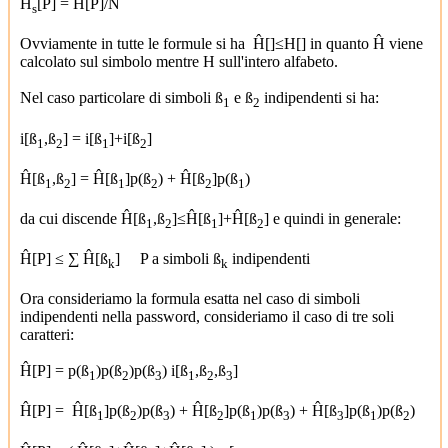
Ĥ
[P] = Ĥ[P]/N
s
Ovviamente in tutte le formule si ha Ĥ[]≤H[] in quanto Ĥ viene
calcolato sul simbolo mentre H sull'intero alfabeto.
Nel caso particolare di simboli ß
e ß
indipendenti si ha:
1
2
i[ß
,ß
] = i[ß
]+i[ß
]
1
2
1
2
Ĥ[ß
,ß
] = Ĥ[ß
]p(ß
) + Ĥ[ß
]p(ß
)
1
2
1
2
2
1
da cui discende Ĥ[ß
,ß
]≤Ĥ[ß
]+Ĥ[ß
] e quindi in generale:
1
2
1
2
Ĥ[P] ≤ ∑ Ĥ[ß
] P a simboli ß
indipendenti
k
k
Ora consideriamo la formula esatta nel caso di simboli
indipendenti nella password, consideriamo il caso di tre soli
caratteri:
Ĥ[P] = p(ß
)p(ß
)p(ß
) i[ß
,ß
,ß
]
1
2
3
1
2
3
Ĥ[P] = Ĥ[ß
]p(ß
)p(ß
) + Ĥ[ß
]p(ß
)p(ß
) + Ĥ[ß
]p(ß
)p(ß
)
1
2
3
2
1
3
3
1
2