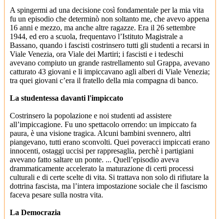
A spingermi ad una decisione così fondamentale per la mia vita
fu un episodio che determinò non soltanto me, che avevo appena
16 anni e mezzo, ma anche altre ragazze. Era il 26 settembre
1944, ed ero a scuola, frequentavo l’Istituto Magistrale a
Bassano, quando i fascisti costrinsero tutti gli studenti a recarsi in
Viale Venezia, ora Viale dei Martiri; i fascisti e i tedeschi
avevano compiuto un grande rastrellamento sul Grappa, avevano
catturato 43 giovani e li impiccavano agli alberi di Viale Venezia;
tra quei giovani c’era il fratello della mia compagna di banco.
La studentessa davanti l'impiccato
Costrinsero la popolazione e noi studenti ad assistere
all’impiccagione. Fu uno spettacolo orrendo: un impiccato fa
paura, è una visione tragica. Alcuni bambini svennero, altri
piangevano, tutti erano sconvolti. Quei poveracci impiccati erano
innocenti, ostaggi uccisi per rappresaglia, perchè i partigiani
avevano fatto saltare un ponte. ... Quell’episodio aveva
drammaticamente accelerato la maturazione di certi processi
culturali e di certe scelte di vita. Si trattava non solo di rifiutare la
dottrina fascista, ma l’intera impostazione sociale che il fascismo
faceva pesare sulla nostra vita.
La Democrazia