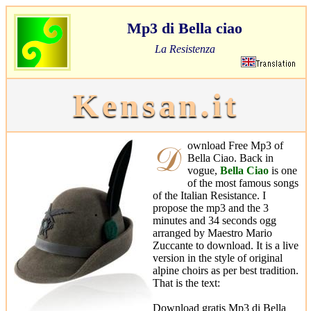
Mp3 di Bella ciao
La Resistenza
Kensan.it
𝒟ownload Free Mp3 of
Bella Ciao. Back in
vogue,
Bella Ciao
is one
of the most famous songs
of the Italian Resistance. I
propose the mp3 and the 3
minutes and 34 seconds ogg
arranged by Maestro Mario
Zuccante to download. It is a live
version in the style of original
alpine choirs as per best tradition.
That is the text:
Download gratis Mp3 di Bella