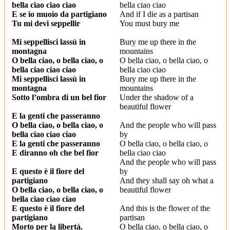
bella ciao ciao ciao
bella ciao ciao
E se io muoio da partigiano
And if I die as a partisan
Tu mi devi seppellir
You must bury me
Mi seppellisci lassù in
Bury me up there in the
montagna
mountains
O bella ciao, o bella ciao, o
O bella ciao, o bella ciao, o
bella ciao ciao ciao
bella ciao ciao
Mi seppellisci lassù in
Bury me up there in the
montagna
mountains
Sotto l’ombra di un bel fior
Under the shadow of a
beautiful flower
E la genti che passeranno
O bella ciao, o bella ciao, o
And the people who will pass
bella ciao ciao ciao
by
E la genti che passeranno
O bella ciao, o bella ciao, o
E diranno oh che bel fior
bella ciao ciao
And the people who will pass
E questo è il fiore del
by
partigiano
And they shall say oh what a
O bella ciao, o bella ciao, o
beautiful flower
bella ciao ciao ciao
E questo è il fiore del
And this is the flower of the
partigiano
partisan
Morto per la libertà.
O bella ciao, o bella ciao, o