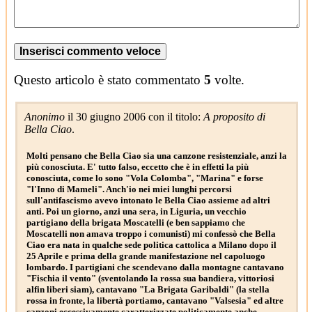
Questo articolo è stato commentato
5
volte.
Anonimo
il 30 giugno 2006 con il titolo:
A proposito di
Bella Ciao
.
Molti pensano che Bella Ciao sia una canzone resistenziale, anzi la
più conosciuta. E' tutto falso, eccetto che è in effetti la più
conosciuta, come lo sono "Vola Colomba", "Marina" e forse
"l'Inno di Mameli". Anch'io nei miei lunghi percorsi
sull'antifascismo avevo intonato le Bella Ciao assieme ad altri
anti. Poi un giorno, anzi una sera, in Liguria, un vecchio
partigiano della brigata Moscatelli (e ben sappiamo che
Moscatelli non amava troppo i comunisti) mi confessò che Bella
Ciao era nata in qualche sede politica cattolica a Milano dopo il
25 Aprile e prima della grande manifestazione nel capoluogo
lombardo. I partigiani che scendevano dalla montagne cantavano
"Fischia il vento" (sventolando la rossa sua bandiera, vittoriosi
alfin liberi siam), cantavano "La Brigata Garibaldi" (la stella
rossa in fronte, la libertà portiamo, cantavano "Valsesia" ed altre
canzoni eccessivamente caratterizzate politicamente anche