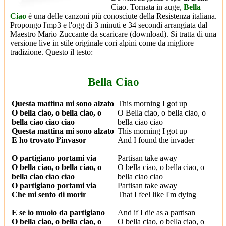
Ciao. Tornata in auge,
Bella
Ciao
è una delle canzoni più conosciute della Resistenza italiana.
Propongo l'mp3 e l'ogg di 3 minuti e 34 secondi arrangiata dal
Maestro Mario Zuccante da scaricare (download). Si tratta di una
versione live in stile originale cori alpini come da migliore
tradizione. Questo il testo:
Bella Ciao
Questa mattina mi sono alzato
This morning I got up
O bella ciao, o bella ciao, o
O Bella ciao, o bella ciao, o
bella ciao ciao ciao
bella ciao ciao
Questa mattina mi sono alzato
This morning I got up
E ho trovato l’invasor
And I found the invader
O partigiano portami via
Partisan take away
O bella ciao, o bella ciao, o
O bella ciao, o bella ciao, o
bella ciao ciao ciao
bella ciao ciao
O partigiano portami via
Partisan take away
Che mi sento di morir
That I feel like I'm dying
E se io muoio da partigiano
And if I die as a partisan
O bella ciao, o bella ciao, o
O bella ciao, o bella ciao, o