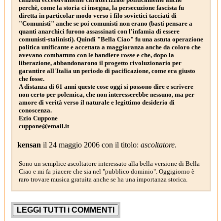
perchè, come la storia ci insegna, la persecuzione fascista fu
diretta in particolar modo verso i filo sovietici tacciati di
"Comunisti" anche se poi comunisti non erano (basti pensare a
quanti anarchici furono assassinati con l'infamia di essere
comunisti-stalinisti). Quindi "Bella Ciao" fu una astuta operazione
politica unificante e accettata a maggioranza anche da coloro che
avevano combattuto con le bandiere rosse e che, dopo la
liberazione, abbandonarono il progetto rivoluzionario per
garantire all'Italia un periodo di pacificazione, come era giusto
che fosse.
A distanza di 61 anni queste cose oggi si possono dire e scrivere
non certo per polemica, che non interesserebbe nessuno, ma per
amore di verità verso il naturale e legittimo desiderio di
conoscenza.
Ezio Cuppone
cuppone@email.it
kensan
il 24 maggio 2006 con il titolo:
ascoltatore
.
Sono un semplice ascoltatore interessato alla bella versione di Bella
Ciao e mi fa piacere che sia nel "pubblico dominio". Oggigiorno è
raro trovare musica gratuita anche se ha una importanza storica.