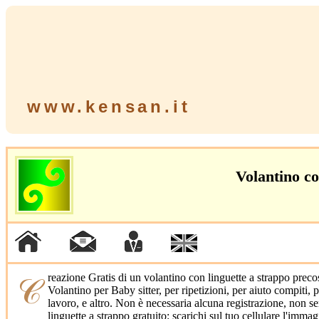
www.kensan.it
Volantino c
𝒞reazione Gratis di un volantino con linguette a strappo precostituito e download e stampa del lavoro fatto, non serve l'email, non serve registrarsi.
Volantino per Baby sitter, per ripetizioni, per aiuto compiti
lavoro, e altro. Non è necessaria alcuna registrazione, non s
linguette a strappo gratuito: scarichi sul tuo cellulare l'imma