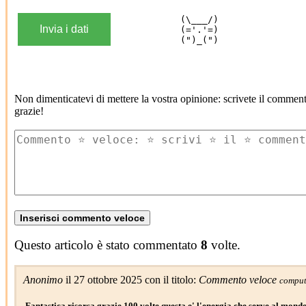
          (\___/)

          (='.'=)

          (")_(")
Non dimenticatevi di mettere la vostra opinione: scrivete il commen
grazie!
Questo articolo è stato commentato
8
volte.
Anonimo
il 27 ottobre 2025 con il titolo:
Commento veloce
comput
Fantastica risorsa grazie 100 volte questa e' l'energia che serve al mond