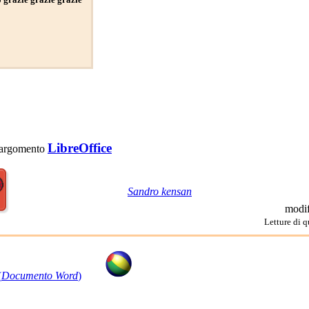
LibreOffice
 l'argomento
Sandro kensan
modif
Letture di q
(
Documento Word
)