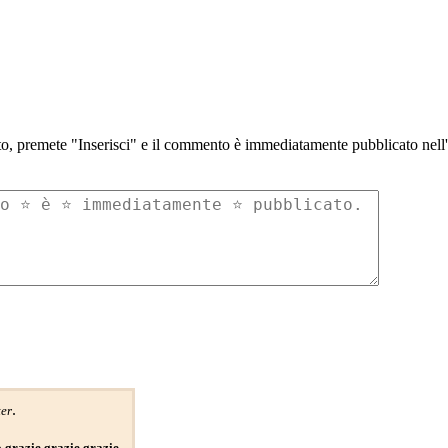
to, premete "Inserisci" e il commento è immediatamente pubblicato nell'a
.
er
o grazie grazie grazie