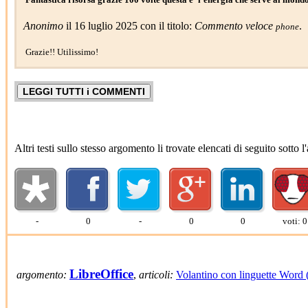
Anonimo
il 16 luglio 2025 con il titolo:
Commento veloce
.
phone
Grazie!! Utilissimo!
Altri testi sullo stesso argomento li trovate elencati di seguito sotto
-
0
-
0
0
voti: 0
LibreOffice
argomento:
,
articoli:
Volantino con linguette Word 